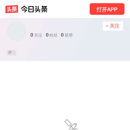
打开APP
+ 关注
0
0
0
关注
粉丝
获赞
IP：