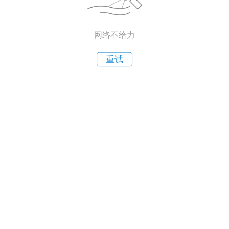
网络不给力
重试