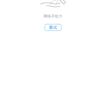
网络不给力
重试