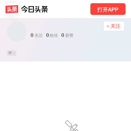
打开APP
+ 关注
0
0
0
关注
粉丝
获赞
IP：