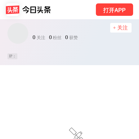
打开APP
+ 关注
0
0
0
关注
粉丝
获赞
IP：