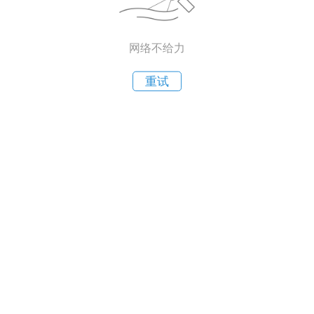
网络不给力
重试