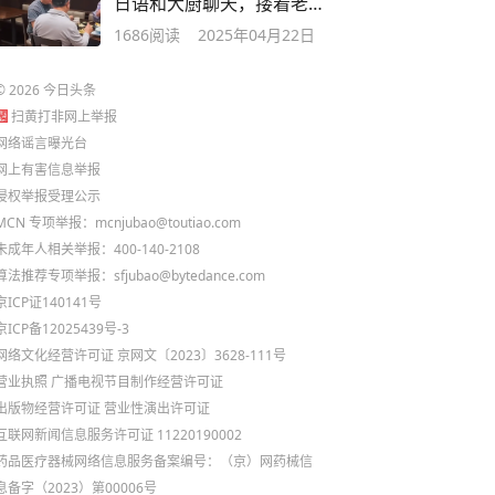
日语和大厨聊天，搂着老板
娘拍合照
1686
阅读
2025年04月22日
©
2026
今日头条
扫黄打非网上举报
网络谣言曝光台
网上有害信息举报
侵权举报受理公示
MCN 专项举报：mcnjubao@toutiao.com
未成年人相关举报：400-140-2108
算法推荐专项举报：sfjubao@bytedance.com
京ICP证140141号
京ICP备12025439号-3
网络文化经营许可证 京网文〔2023〕3628-111号
营业执照
广播电视节目制作经营许可证
出版物经营许可证
营业性演出许可证
互联网新闻信息服务许可证 11220190002
药品医疗器械网络信息服务备案编号：（京）网药械信
息备字（2023）第00006号