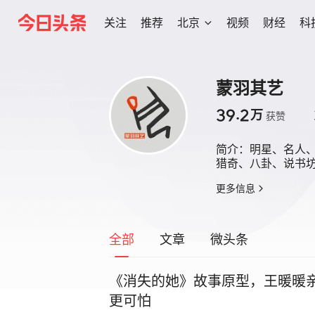
关注
推荐
北京
视频
财经
科
蒙羽其艺
39.2
万
获赞
简介：
明星、名人、
猎奇、八卦、说书
更多信息
全部
文章
微头条
《消失的她》故事原型，王暖暖
更可怕