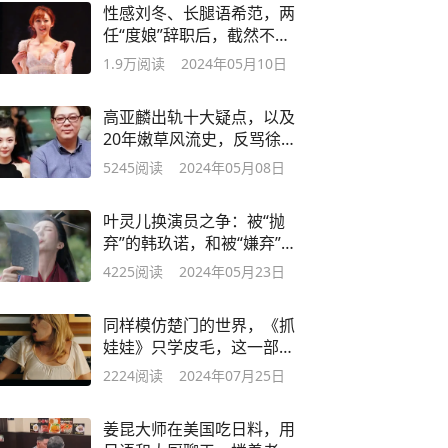
性感刘冬、长腿语希范，两
任“度娘”辞职后，截然不同
的人生现状
1.9万
阅读
2024年05月10日
高亚麟出轨十大疑点，以及
20年嫩草风流史，反骂徐梓
钧是“鸡”
5245
阅读
2024年05月08日
叶灵儿换演员之争：被“抛
弃”的韩玖诺，和被“嫌弃”的
金晨
4225
阅读
2024年05月23日
同样模仿楚门的世界，《抓
娃娃》只学皮毛，这一部却
令人毛骨悚然
2224
阅读
2024年07月25日
姜昆大师在美国吃日料，用