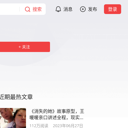
搜索
消息
发布
登录
关注
近期最热文章
《消失的她》故事原型，王
暖暖亲口讲述全程，现实比
电影更可怕
112万
阅读
2023年06月27日