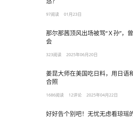
悠？
97
阅读
01月23日
那尔那茜顶风出场被骂“Ｘ孙”，曾
会
323
阅读
2025年06月20日
姜昆大师在美国吃日料，用日语
合照
1686
阅读
12
评论
2025年04月22日
好好告个别吧！无忧无虑看琼瑶