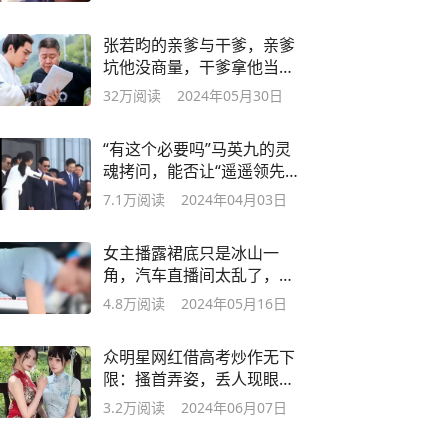
张若昀的亲爹与干爹，亲爹
坑他没商量，干爹拿他当儿
子
32万
阅读
2024年05月30日
“有这个必要吗”马英九的灵
魂拷问，能否让“遥遥领先”
们警醒？
7.1万
阅读
2024年04月03日
女主播露裙底只是冰山一
角，汽车直播间太乱了，各
种诱惑和暗示
4.8万
阅读
2024年05月16日
众明星网红借高考炒作无下
限：搔首弄姿，丢人现眼，
太羞耻了
3.2万
阅读
2024年06月07日