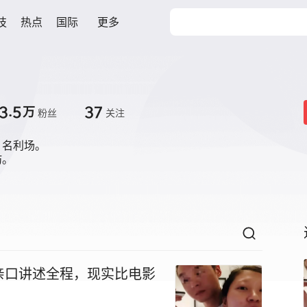
技
热点
国际
更多
3.5
37
万
粉丝
关注
名利场。

坊。
亲口讲述全程，现实比电影