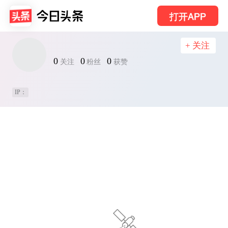
打开APP
+ 关注
0
0
0
关注
粉丝
获赞
IP：