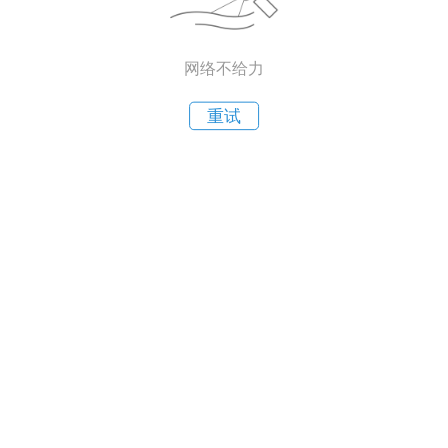
网络不给力
重试