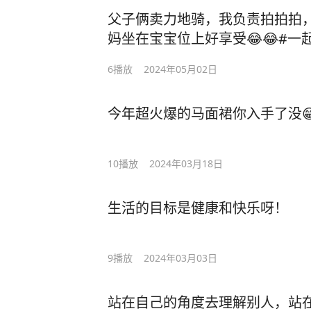
父子俩卖力地骑，我负责拍拍拍
妈坐在宝宝位上好享受😂😂#
6
播放
2024年05月02日
今年超火爆的马面裙你入手了没
10
播放
2024年03月18日
生活的目标是健康和快乐呀！
9
播放
2024年03月03日
站在自己的角度去理解别人，站