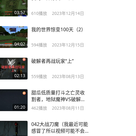
03:57
610
播放
2023年12月14日
我的世界惊变100天（2）
04:02
594
播放
2023年12月15日
破解者再战玩家“上”
02:13
559
播放
2023年08月13日
甜瓜低质量打斗之亡灵收
割者，地狱魔神VS破解者
“上”
01:20
462
播放
2023年08月11日
042大战刀魔（我最近可能
感冒了所以视频可能不会