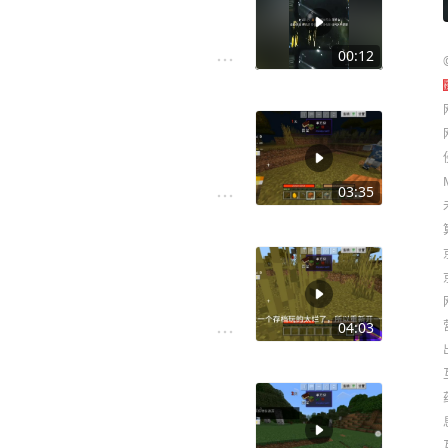
00:12
03:35
04:03