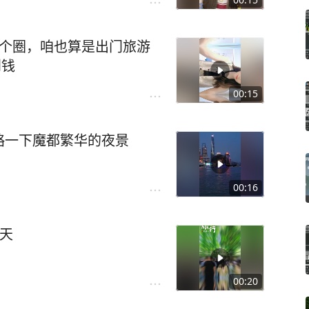
发个圈，咱也算是出门旅游
到钱
00:15
略一下魔都繁华的夜景
00:16
天
00:20