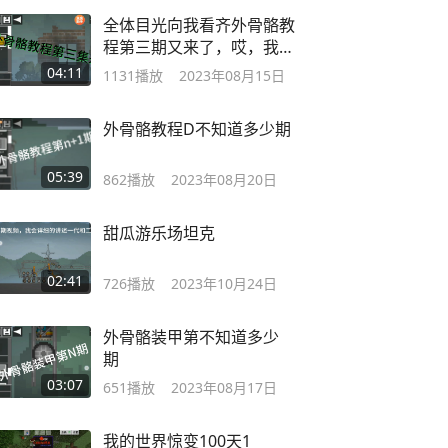
全体目光向我看齐外骨骼教
程第三期又来了，哎，我为
什么要说又？
04:11
1131
播放
2023年08月15日
外骨骼教程D不知道多少期
05:39
862
播放
2023年08月20日
甜瓜游乐场坦克
02:41
726
播放
2023年10月24日
外骨骼装甲第不知道多少
期
03:07
651
播放
2023年08月17日
我的世界惊变100天1