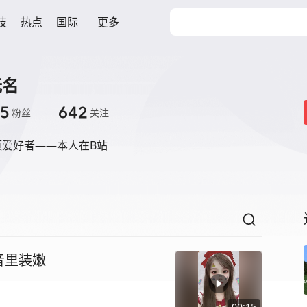
技
热点
国际
更多
无名
5
642
粉丝
关注
频爱好者——本人在B站
音里装嫩
00:15