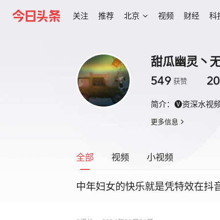
关注
推荐
北京
视频
财经
科
甜瓜幽灵丶
549
20
获赞
简介：
🅥资深水视
更多信息
全部
视频
小视频
中年妇女的快乐就是凭特效在抖