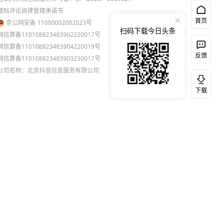
跟帖评论自律管理承诺书
首页
京公网安备 11000002002023号
扫码下载今日头条
网信算备110108823483902220017号
网信算备110108823483904220019号
反馈
网信算备110108823483903230017号
公司名称：北京抖音信息服务有限公司
下载