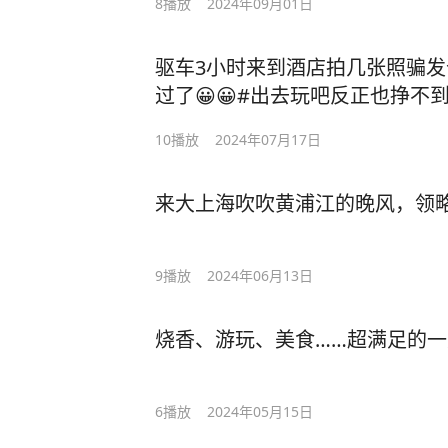
8
播放
2024年09月01日
驱车3小时来到酒店拍几张照骗
过了😀😀#出去玩吧反正也挣不
10
播放
2024年07月17日
来大上海吹吹黄浦江的晚风，领
9
播放
2024年06月13日
烧香、游玩、美食……超满足的一
6
播放
2024年05月15日