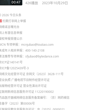
经常更新）
00:47
426
播放
2023年10月29日
©
2026
今日头条
扫黄打非网上举报
网络谣言曝光台
网上有害信息举报
侵权举报受理公示
MCN 专项举报：mcnjubao@toutiao.com
未成年人相关举报：400-140-2108
算法推荐专项举报：sfjubao@bytedance.com
京ICP证140141号
京ICP备12025439号-3
网络文化经营许可证 京网文〔2023〕3628-111号
营业执照
广播电视节目制作经营许可证
出版物经营许可证
营业性演出许可证
互联网新闻信息服务许可证 11220190002
药品医疗器械网络信息服务备案编号：（京）网药械信
息备字（2023）第00006号
互联网宗教信息服务许可证：京（2025）0000021