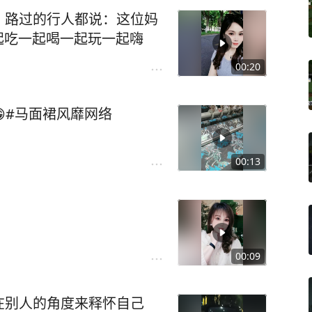
，路过的行人都说：这位妈
一起吃一起喝一起玩一起嗨
00:20
#马面裙风靡网络
00:13
00:09
在别人的角度来释怀自己