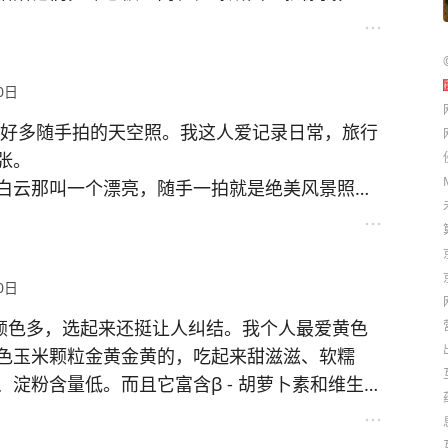
。比如选了安稳的工作，就没了闯荡的机会。现
它也是我们生活的根基，让我们在解决问题中感
0日
真相扎心# #请记住现实社会#
现好多随手拍的天空照。我这人爱记录日常，旅行
张。
白云那叫一个漂亮，随手一拍就是绝美风景照，
霞，美得让人窒息，看到这样的清晨，一整天心
，忽略了身边稍纵即逝的美景。而这些天空照就
0日
都能回忆起当时的美好。 #天空的美照# #相册
米颜色多，选起来还挺让人纠结。我个人最爱黄色
色玉米颗粒金黄金黄的，吃起来甜滋滋、软糯
淀粉含量低。而且它富含β - 胡萝卜素和维生素
都好，家里小孩超爱吃。
硬实，还有股清香。它淀粉含量高，适合运动员