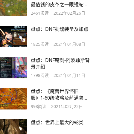
最值钱的皮革之一眼镜蛇鳞
片
2461
阅读
2022年02月26日
盘点：DNF剑魂装备及加点
1825
阅读
2021年01月08日
盘点：DNF魔剑-阿波菲斯背
景介绍
1798
阅读
2021年01月11日
盘点：《魔兽世界怀旧
服》1-60级攻略及萨满装
备推荐
998
阅读
2021年02月22日
盘点：世界上最大的蛇类