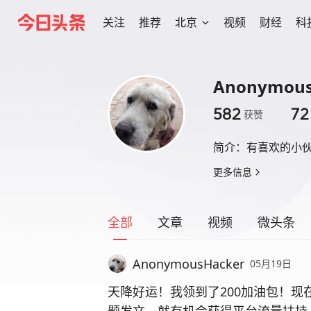
关注
推荐
北京
视频
财经
科
Anonymous
582
72
获赞
简介：
有喜欢的小
更多信息
全部
文章
视频
微头条
AnonymousHacker
05月19日
天降好运！我领到了200加油包！现