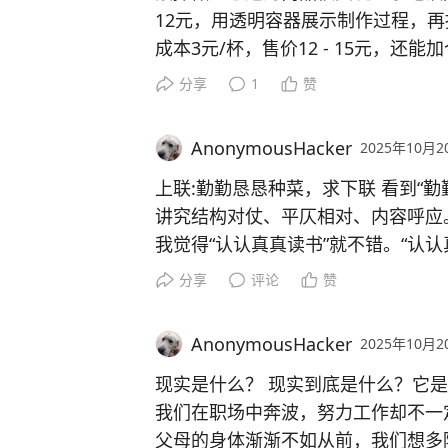
12元，用透明容器展示制作过程，再
成本3元/杯，售价12 - 15元，还
子单日流水可达800元，推出“深夜
分享
1
赞
快消品与小商品也值得考虑，发光头纱成
不愁卖。9.9元包邮的小饰品，成本2 -
AnonymousHacker
2025年10月2
元，免费贴膜能引流。选对商品，摆
上联:勤勤恳恳种菜，求下联 看到“
讲究结构对仗、平仄相对、内容呼应。
我觉得“认认真真读书”就不错。“认认
对“种菜”，一个脑力劳动一个体力
分享
评论
赞
力，充满积极向上的劲儿。当然，肯
惊艳的答案呢。 #对下联其乐融融# 
AnonymousHacker
2025年10月2
现实是什么？ 现实到底是什么？它
我们在职场中奔波，努力工作却不一
父母的身体渐渐不如从前，我们想多