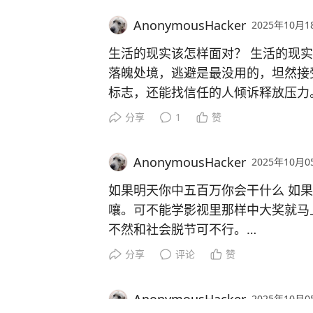
等需快速补充能量的人，热量低，减
AnonymousHacker
2025年10月1
花色玉米营养丰富，花青素含量高。
#
生活的现实该怎样面对？ 生活的现
#玉米籽粒色泽#
#黄糯白玉米棒#
落魄处境，逃避是最没用的，坦然接
标志，还能找信任的人倾诉释放压力
接着得静下心找原因，是目标定高了
分享
1
赞
源才能调整策略。心态也很关键，要
历增强信心。
AnonymousHacker
2025年10月0
同时，要把理想和现实结合起来。了
技能，还要平衡好职业、家庭和个人
如果明天你中五百万你会干什么 如
# #两句话看清现实# #生活挫折应对
嚷。可不能学影视里那样中大奖就马
不然和社会脱节可不行。
这五百万我打算分四份。先拿一部分
分享
评论
赞
的。然后存一笔钱，稳稳当当的，保
障，遇到突发情况也不怕。最后一部
AnonymousHacker
2025年10月0
性消费或者乱投资，不然过几年又变回