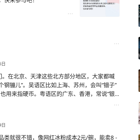
，快来参与吧！
6日
八门。在北京、天津这些北方部分地区，大家都喊
个钢镚儿”。吴语区比如上海、苏州，会叫“钿子”
后来也用来指硬币。粤语区的广东、香港，常说“银
硬币”，但发音和普通话有差别。西南官话区的四
指小额硬币。客家话则称“铜仔”。你家乡管硬币叫
9日
类就很不错，像网红冰粉成本2元/碗，能卖8 -