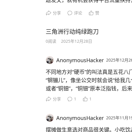
题发文，就有机会获得平台流量扶持
分享
评论
赞
三角洲行动纯绿跑刀
0
阅读
2025年12月28日
AnonymousHacker
2025年12月2
不同地方对“硬币”的叫法真是五花
“钢镚儿”，像坐公交时就会说“给我几
或者“铜钿”，“铜钿”原本泛指钱，
仔”，就像“小银子”，也会直接叫“
分享
1
1
川、重庆，习惯说“角角钱”，不过多
啥呢？
AnonymousHacker
2025年11月1
摆摊做生意选对商品很关键。小吃饮品