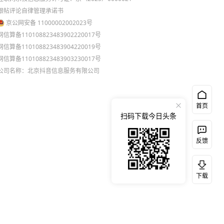
跟帖评论自律管理承诺书
京公网安备 11000002002023号
网信算备110108823483902220017号
网信算备110108823483904220019号
网信算备110108823483903230017号
公司名称：北京抖音信息服务有限公司
首页
扫码下载今日头条
反馈
下载