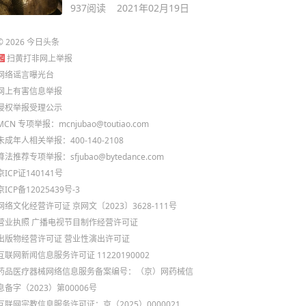
937
阅读
2021年02月19日
©
2026
今日头条
扫黄打非网上举报
网络谣言曝光台
网上有害信息举报
侵权举报受理公示
MCN 专项举报：mcnjubao@toutiao.com
未成年人相关举报：400-140-2108
算法推荐专项举报：sfjubao@bytedance.com
京ICP证140141号
京ICP备12025439号-3
网络文化经营许可证 京网文〔2023〕3628-111号
营业执照
广播电视节目制作经营许可证
出版物经营许可证
营业性演出许可证
互联网新闻信息服务许可证 11220190002
药品医疗器械网络信息服务备案编号：（京）网药械信
息备字（2023）第00006号
互联网宗教信息服务许可证：京（2025）0000021