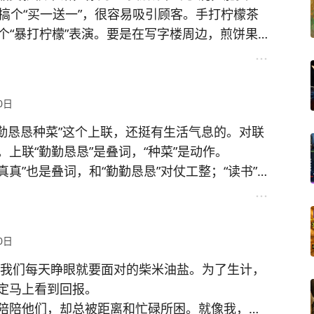
搞个“买一送一”，很容易吸引顾客。手打柠檬茶
能加个“暴打柠檬”表演。要是在写字楼周边，煎饼果
解酒套餐”说不定更受欢迎。
本5元，卖15 - 20元，在婚礼、漫展等场景
 3元，靠低价走量。手机壳成本5元，卖15 - 20
0日
摊赚钱不难！
勤勤恳恳种菜”这个上联，还挺有生活气息的。对联
上联“勤勤恳恳”是叠词，“种菜”是动作。
真真”也是叠词，和“勤勤恳恳”对仗工整；“读书”
劳动，很搭。而且读书和种菜一样，都得踏实努
定还有其他超棒的下联，不知道诗友们会给出啥
#田园诗意对联# #自然对联创作#
0日
是我们每天睁眼就要面对的柴米油盐。为了生计，
定马上看到回报。
陪陪他们，却总被距离和忙碌所困。就像我，工