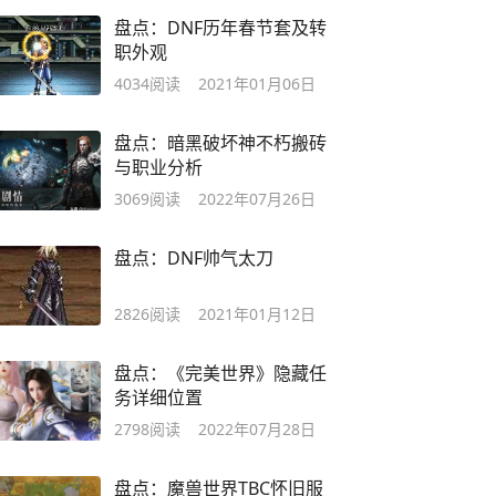
盘点：DNF历年春节套及转
职外观
4034
阅读
2021年01月06日
盘点：暗黑破坏神不朽搬砖
与职业分析
3069
阅读
2022年07月26日
盘点：DNF帅气太刀
2826
阅读
2021年01月12日
盘点：《完美世界》隐藏任
务详细位置
2798
阅读
2022年07月28日
盘点：魔兽世界TBC怀旧服