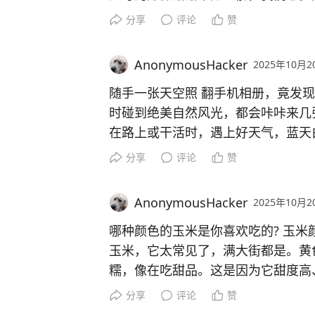
作忙起来几个月都回不了家。
分享
评论
赞
选择一条路，就意味着放弃其他可能
实不完美，有琐碎、遗憾和压力，但
AnonymousHacker
2025年10月2
受温暖。 #两句话看清现实# #生活
随手一张天空照 翻手机相册，竟发
时碰到绝美自然风光，都会咔咔来几
在路上或干活时，遇上好天气，蓝天
根本不用后期修改。还有日出时的朝
分享
评论
赞
情都美美的。
在这快节奏的时代，我们总忙着赶路
AnonymousHacker
2025年10月2
像时光宝盒，藏着无尽浪漫，每次翻看
里最美天空# #行拍天空美景#
哪种颜色的玉米是你喜欢吃的? 玉
玉米，它太常见了，满大街都是。黄
糯，像在吃甜品。这是因为它甜度高、
A，抗氧化能力强，对视力和免疫力
分享
评论
赞
白色玉米也不错，颗粒饱满，口感偏