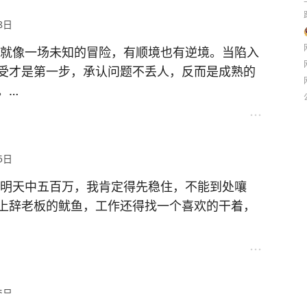
肥人士也能吃。
8日
但我还是最爱黄色玉米的香甜口感。
#果嫩玉米
实就像一场未知的冒险，有顺境也有逆境。当陷入
受才是第一步，承认问题不丢人，反而是成熟的
。
，还是资源不足，又或者心态出了问题，找到根
积极乐观，每天给自己打气，回忆过往的成功经
5日
解自身能力，调整心态应对压力，不断学习提升
成长。这样才能在现实生活中稳步前行。 #现实
果明天中五百万，我肯定得先稳住，不能到处嚷
#
上辞老板的鱿鱼，工作还得找一个喜欢的干着，
把外债还了，再改善下生活，买套好点的家具啥
证以后生活品质不下降。接着买点保险，有个保
分用来投资，让钱生钱。可不能头脑一热就报复
5日
穷光蛋，那就悲剧咯。 #假如我中奖3亿# #老