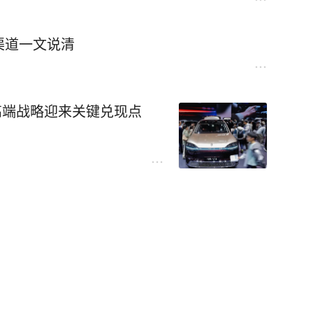
渠道一文说清
斯高端战略迎来关键兑现点