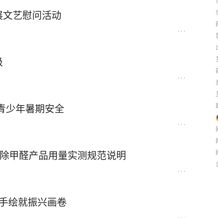
展文艺慰问活动
级
青少年暑期安全
分层除甲醛产品用量实测规范说明
巧手绘就振兴画卷