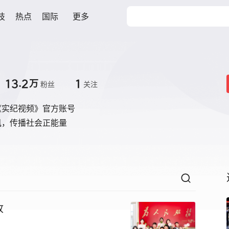
技
热点
国际
更多
13.2
1
万
粉丝
关注
《实纪视频》官方账号
讯，传播社会正能量
收