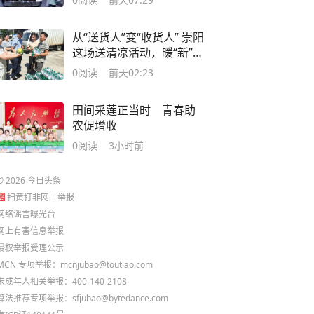
从“送货人”变“收货人” 崇阳
这场送清凉活动，暖“新”又
贴心
0
阅读
前天02:23
田间采莲正当时 青春助
农促增收
0
阅读
3小时前
©
2026
今日头条
扫黄打非网上举报
网络谣言曝光台
网上有害信息举报
侵权举报受理公示
MCN 专项举报：mcnjubao@toutiao.com
未成年人相关举报：400-140-2108
算法推荐专项举报：sfjubao@bytedance.com