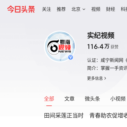
关注
推荐
北京
视频
财经
科
实纪视频
116.4
万
获赞
认证：
咸宁新闻网
简介：
掌握一手资
更多信息
全部
文章
微头条
小视频
田间采莲正当时 青春助农促增