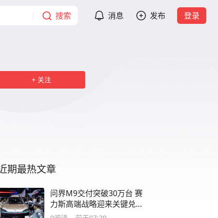
搜索
消息
发布
登录
关注
近期最热文章
问界M9交付突破30万台 赛
力斯高端战略迎来关键兑
现点
0
阅读
前天07:29