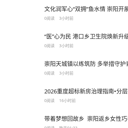
文化润军心“双拥”鱼水情 崇阳开
0
阅读
3小时前
“医”心为民 港口乡卫生院焕新升
0
阅读
3小时前
崇阳天城镇以练筑防 多举措守护
0
阅读
3小时前
2026重度超标新房治理指南•
0
阅读
16小时前
带着梦想回故乡 崇阳返乡女性
0
阅读
昨天01:33