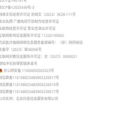
京ICP证140141号
京ICP备12025439号-3
网络文化经营许可证 京网文〔2023〕3628-111号
营业执照
广播电视节目制作经营许可证
出版物经营许可证
营业性演出许可证
互联网新闻信息服务许可证 11220190002
药品医疗器械网络信息服务备案编号：（京）网药械信
息备字（2023）第00006号
互联网宗教信息服务许可证：京（2025）0000021
跟帖评论自律管理承诺书
京公网安备 11000002002023号
网信算备110108823483902220017号
网信算备110108823483904220019号
网信算备110108823483903230017号
公司名称：北京抖音信息服务有限公司