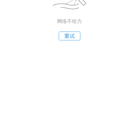
网络不给力
重试