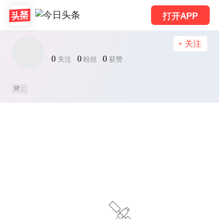
打开APP
+ 关注
0
0
0
关注
粉丝
获赞
IP：