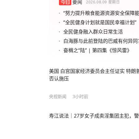
要闻
2026.08.09
星期日
“努力提升粮食能源资源安全保障能
“全民健身计划就是国民幸福计划”
全民健身融入群众日常生活
白海豚与此前登陆的巴威有何异同
奋楫之“陆” | 第四集《惊风雷》
美国 白宫国家经济委员会主任证实 特朗
否认施压
央视新闻
3小时前
寿江说法｜27岁女子成卖淫集团主犯，警