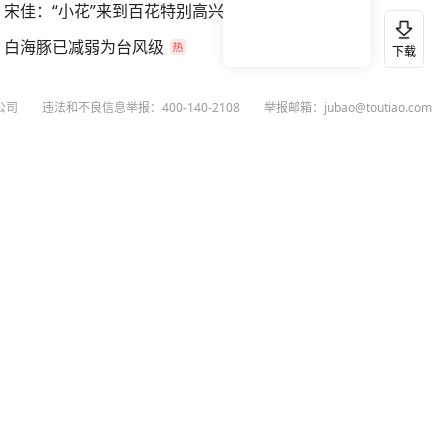
宋佳：“小花”来到百花特别高兴
白海豚已减弱为台风级
下载
公司
违法和不良信息举报：400-140-2108
举报邮箱：jubao@toutiao.com
扫码下载今日头条APP
看最新、最热资讯内容
26
今日头条
黄打非网上举报
谣言曝光台
有害信息举报
举报受理公示
 专项举报：mcnjubao@toutiao.com
人相关举报：400-140-2108
荐专项举报：sfjubao@bytedance.com
P证140141号
P备12025439号-3
文化经营许可证 京网文〔2023〕3628-111号
执照
广播电视节目制作经营许可证