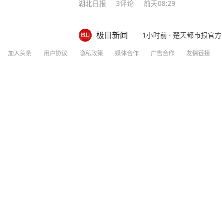
湖北日报
3
评论
前天08:29
极目新闻
1小时前
·
楚天都市报官方
河南一90后宝妈自然受孕四胞胎，坚持到
加入头条
用户协议
隐私政策
媒体合作
广告合作
友情链接
“平安喜乐”，每天要冲约40瓶奶，换60
火了！自然受孕怀上四胞胎，三儿一女，
分享
评论
10
字——平安喜乐。 可这份“四倍快乐”的
辛。怀上四胞胎风险极高，医生曾建议减
视频丨一周大涨超7% 金价为何突然上涨
放弃任何一个，硬是挺着超大孕肚，一路咬
坚持一天，他们就能更健康一些。” 来源
来，让全家人齐上阵带娃：每天要冲约40
家人忙得团团转。说起喂奶的经验，夫妻俩
央视新闻
16小时前
一起喂，人少就先喂哭的那个。”有人问
累，可一看见四个孩子并排躺着，啥都值
美“爱国者”导弹库存不足1700枚！连锁
娘格外受到关注。孩子奶奶说，家里三代
盼着多来两个孙女。“家族里，孩子得有一
生大参考） 更多精彩资讯请在应用市场下
授权请勿转载，欢迎提供新闻线索，一经
扬子晚报
1
评论
11小时前