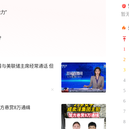
力”
暂
？
1
2
普与美联储主席经常通话 但
3
4
5
6
方悬赏8万通缉
7
8