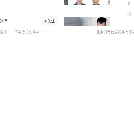
9
10
账号
关注
36周生下三儿一女，取名
更多
下载今日头条APP
北京抖音信息服务有限
次尿不湿 河南一位90后宝妈
还给孩子们取了个温暖的名
背后，是常人难以想象的艰
©
20
胎，但宝妈说什么也舍不得
扫
？背后两大推手→
牙坚持到了36周，“我多
网络
：视频截图 四个小家伙的到
网上
瓶奶，换60次尿不湿，一
侵权
摸索出了“战术”：“人多就
MCN
累不累，爸爸笑着说：“累归
未成年
了。” 四胞胎中唯一的小姑
算法推
反应来了
人中女孩极少，孩子出生前
京IC
二十个哥哥。” （来源：民
京IC
载“极目新闻”客户端，未经
网络
采纳即付报酬。24小时报料
营业