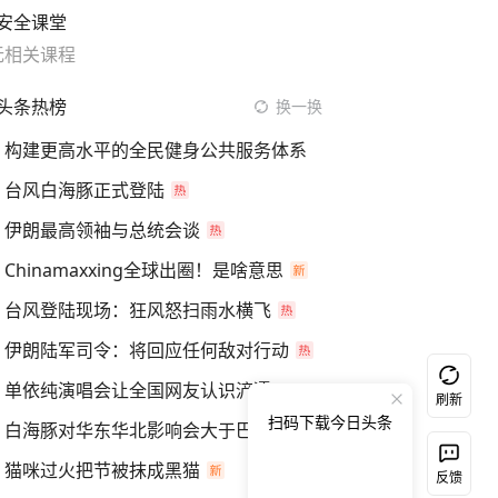
安全课堂
无相关课程
头条热榜
换一换
构建更高水平的全民健身公共服务体系
台风白海豚正式登陆
伊朗最高领袖与总统会谈
Chinamaxxing全球出圈！是啥意思
台风登陆现场：狂风怒扫雨水横飞
伊朗陆军司令：将回应任何敌对行动
单依纯演唱会让全国网友认识浐灞
刷新
扫码下载今日头条
白海豚对华东华北影响会大于巴威
猫咪过火把节被抹成黑猫
反馈