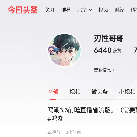
关注
推荐
北京
视频
财经
科
刃性哥哥
6440
获赞
更多信息
全部
视频
微头条
小视频
鸣潮3.6前瞻直播省流版。（需
#鸣潮
20
播放
3小时前