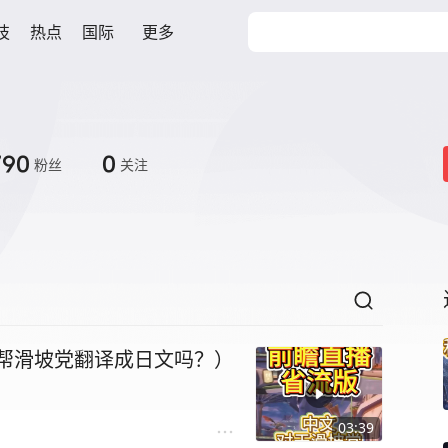
技
热点
国际
更多
790
0
粉丝
关注
要帮滑坡党翻译成日文吗？）
03:39