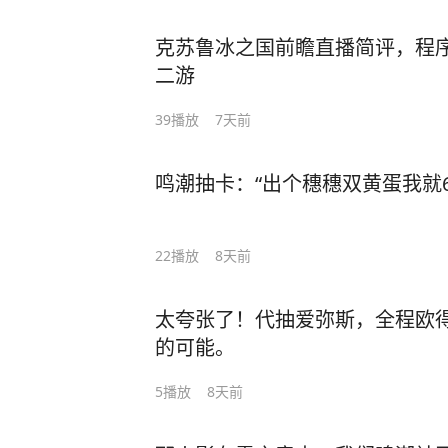
克苏鲁冰之国前瞻直播简评，程序员
二游
39
播放
7天前
鸣潮抽卡：“出个穗穗双黄蛋我就6
22
播放
8天前
太夸张了！代抽爱弥斯，全程欧
的可能。
5
播放
8天前