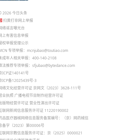
©
2026
今日头条
扫黄打非网上举报
网络谣言曝光台
网上有害信息举报
侵权举报受理公示
MCN 专项举报：mcnjubao@toutiao.com
未成年人相关举报：400-140-2108
算法推荐专项举报：sfjubao@bytedance.com
京ICP证140141号
京ICP备12025439号-3
网络文化经营许可证 京网文〔2023〕3628-111号
营业执照
广播电视节目制作经营许可证
出版物经营许可证
营业性演出许可证
互联网新闻信息服务许可证 11220190002
药品医疗器械网络信息服务备案编号：（京）网药械信
息备字（2023）第00006号
互联网宗教信息服务许可证：京（2025）0000021