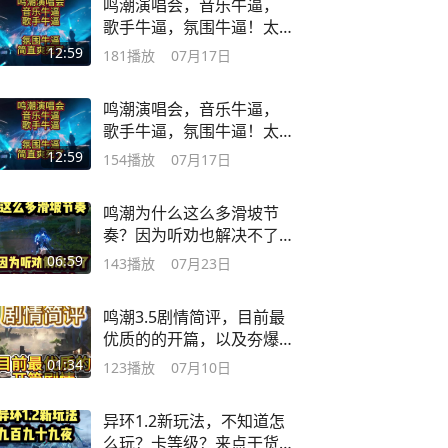
鸣潮演唱会，音乐牛逼，
歌手牛逼，氛围牛逼！太
爽了！ #鸣潮
12:59
181
播放
07月17日
鸣潮演唱会，音乐牛逼，
歌手牛逼，氛围牛逼！太
爽了！ #鸣潮
12:59
154
播放
07月17日
鸣潮为什么这么多滑坡节
奏？因为听劝也解决不了
诉求之间的对立。
06:59
143
播放
07月23日
鸣潮3.5剧情简评，目前最
优质的的开篇，以及夯爆
了的幕间剧情
01:34
123
播放
07月10日
异环1.2新玩法，不知道怎
么玩？卡等级？来点干货