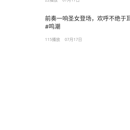
前奏一响圣女登场，欢呼不绝于
#鸣潮
115
播放
07月17日