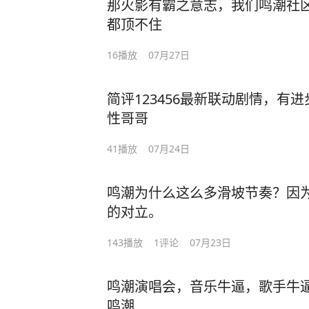
那火影有霸之意志，我们鸣潮社
都顶不住
16
播放
07月27日
简评123456最新联动剧情，有
性哥哥
41
播放
07月24日
鸣潮为什么这么多滑坡节奏？因
的对立。
143
播放
1
评论
07月23日
鸣潮演唱会，音乐牛逼，歌手牛逼
鸣潮