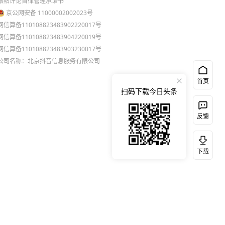
跟帖评论自律管理承诺书
京公网安备 11000002002023号
网信算备110108823483902220017号
网信算备110108823483904220019号
网信算备110108823483903230017号
公司名称：北京抖音信息服务有限公司
首页
扫码下载今日头条
反馈
下载