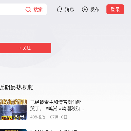
搜索
消息
发布
登录
关注
近期最热视频
已经被雷主和清宵剑仙吓
哭了。 #鸣潮 #鸣潮秧秧玄
翎#鸣潮清宵
00:44
408
播放
07月10日