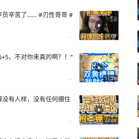
辛苦了…… #刃性哥哥 #
01:09
+5，不对你来真的啊？！”
11:58
得没有人样，没有任何绷住
22:08