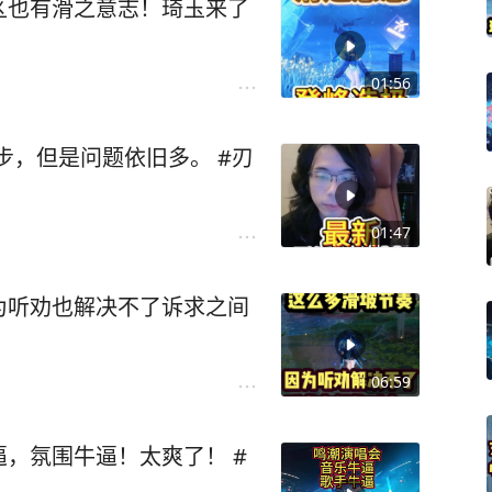
区也有滑之意志！琦玉来了
01:56
进步，但是问题依旧多。 #刃
01:47
为听劝也解决不了诉求之间
06:59
，氛围牛逼！太爽了！ #