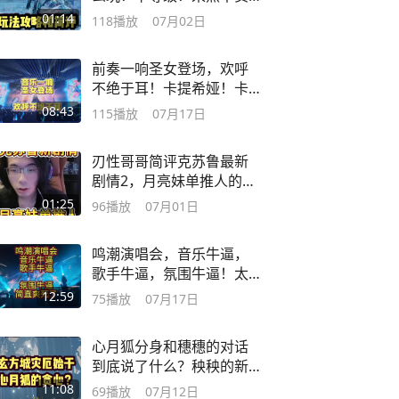
攻略和简评。
01:14
118
播放
07月02日
前奏一响圣女登场，欢呼
不绝于耳！卡提希娅！卡
提希娅！ #鸣潮
08:43
115
播放
07月17日
刃性哥哥简评克苏鲁最新
剧情2，月亮妹单推人的天
塌了。
01:25
96
播放
07月01日
鸣潮演唱会，音乐牛逼，
歌手牛逼，氛围牛逼！太
爽了！ #鸣潮
12:59
75
播放
07月17日
心月狐分身和穗穗的对话
到底说了什么？秧秧的新
共鸣力有多猛？
11:08
69
播放
07月12日