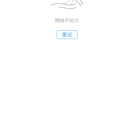
网络不给力
重试