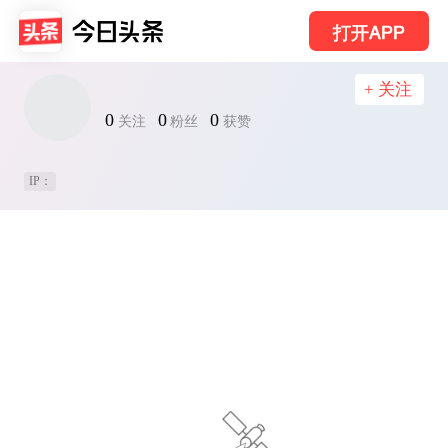
打开APP
+ 关注
0
0
0
关注
粉丝
获赞
IP：