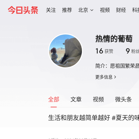
关注
推荐
北京
视频
财经
科
热情的葡萄
16
9
获赞
粉
简介：
愿祖国繁荣
更多信息
全部
文章
视频
微头条
生活和朋友越简单越好 #夏天的