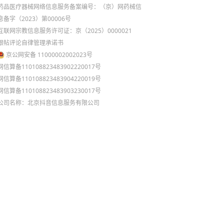
药品医疗器械网络信息服务备案编号：（京）网药械信
息备字（2023）第00006号
互联网宗教信息服务许可证：京（2025）0000021
跟帖评论自律管理承诺书
京公网安备 11000002002023号
网信算备110108823483902220017号
网信算备110108823483904220019号
网信算备110108823483903230017号
公司名称：北京抖音信息服务有限公司