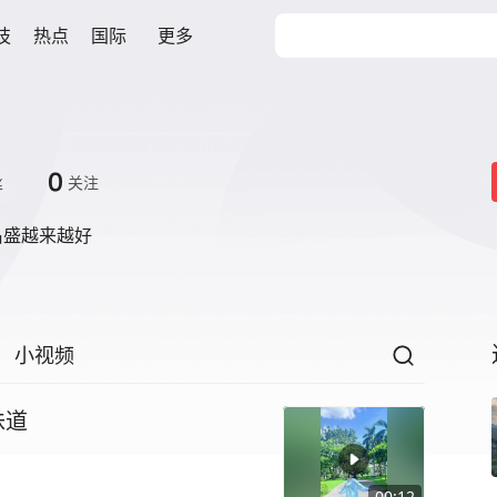
技
热点
国际
更多
0
丝
关注
昌盛越来越好
小视频
味道
00:12