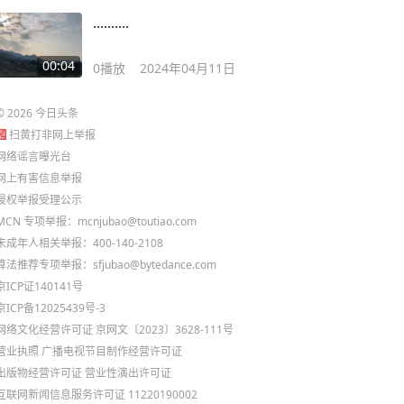
..........
00:04
0
播放
2024年04月11日
©
2026
今日头条
扫黄打非网上举报
网络谣言曝光台
网上有害信息举报
侵权举报受理公示
MCN 专项举报：mcnjubao@toutiao.com
未成年人相关举报：400-140-2108
算法推荐专项举报：sfjubao@bytedance.com
京ICP证140141号
京ICP备12025439号-3
网络文化经营许可证 京网文〔2023〕3628-111号
营业执照
广播电视节目制作经营许可证
出版物经营许可证
营业性演出许可证
互联网新闻信息服务许可证 11220190002