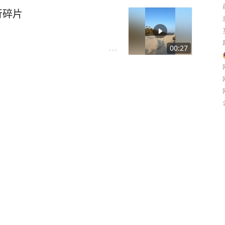
行碎片
00:27