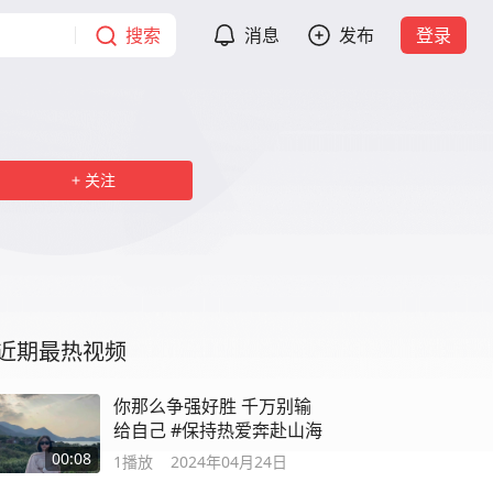
搜索
消息
发布
登录
关注
近期最热视频
你那么争强好胜 千万别输
给自己 #保持热爱奔赴山海
00:08
1
播放
2024年04月24日