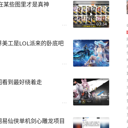
在某些图里才是真神
03:34
美工是LOL派来的卧底吧
图看到最好绕着走
网易仙侠单机剑心雕龙项目