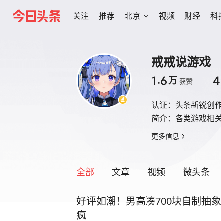
关注
推荐
北京
视频
财经
科
戒戒说游戏
1.6
4
万
获赞
认证：
头条新锐创
简介：
各类游戏相
更多信息
全部
文章
视频
微头条
好评如潮！男高凑700块自制抽象
疯