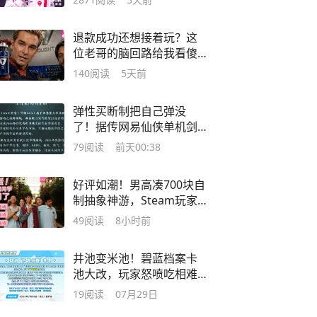
退款成功还想接着玩？这
位老哥的脑回路给我看傻
了
140
阅读
5天前
弹性买断制把自己弹没
了！据传网易仙侠单机剑
心雕龙项目组解散
79
阅读
前天00:38
好评如潮！男高凑700块自
制抽象神游，Steam玩家
直接笑疯
49
阅读
8小时前
井池变米池！碧蓝档案卡
池大改，玩家怒喷吃相难
看
19
阅读
07月29日