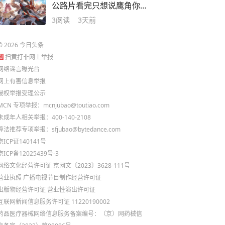
公路片看完只想说鹰角你
终于不刀了
3
阅读
3天前
©
2026
今日头条
扫黄打非网上举报
网络谣言曝光台
网上有害信息举报
侵权举报受理公示
MCN 专项举报：mcnjubao@toutiao.com
未成年人相关举报：400-140-2108
算法推荐专项举报：sfjubao@bytedance.com
京ICP证140141号
京ICP备12025439号-3
网络文化经营许可证 京网文〔2023〕3628-111号
营业执照
广播电视节目制作经营许可证
出版物经营许可证
营业性演出许可证
互联网新闻信息服务许可证 11220190002
药品医疗器械网络信息服务备案编号：（京）网药械信