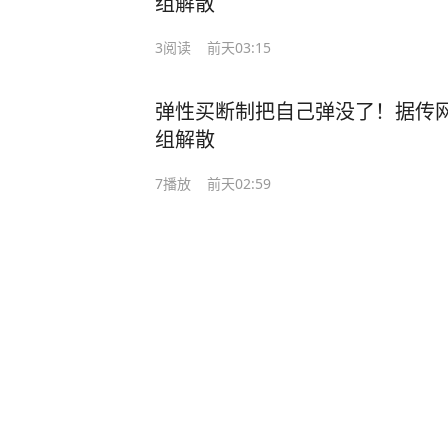
组解散
3
阅读
前天03:15
弹性买断制把自己弹没了！据传
组解散
7
播放
前天02:59