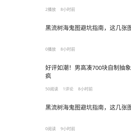
2
播放
8小时前
黑流树海鬼图避坑指南，这几张
0
播放
8小时前
好评如潮！男高凑700块自制抽象
疯
50
阅读
1
评论
8小时前
黑流树海鬼图避坑指南，这几张
0
阅读
9小时前