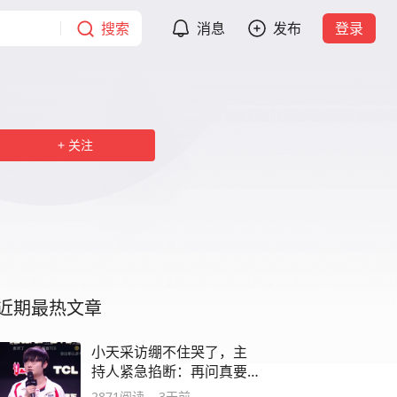
搜索
消息
发布
登录
关注
近期最热文章
小天采访绷不住哭了，主
持人紧急掐断：再问真要
出事了
2871
阅读
3天前