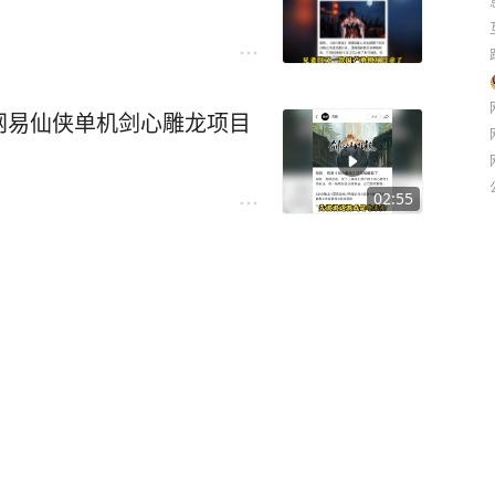
网易仙侠单机剑心雕龙项目
02:55