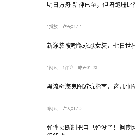
明日方舟 新神已至，但陪跑珊比
1
播放
昨天02:14
新泳装被嘲像永恩女装，七日世界
1
阅读
1
评论
昨天01:28
黑流树海鬼图避坑指南，这几张
3
阅读
昨天01:15
弹性买断制把自己弹没了！据传