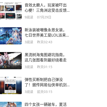
音效太磨人，玩家被吓出
心梗！三角洲这受击反馈
谁顶得住
9
阅读
07月29日
新泳装被嘲像永恩女装，
七日世界美工是LOL派来的
卧底吧
3
阅读
昨天02:43
黑流树海鬼图避坑指南，
这几张图看到最好绕着走
3
阅读
昨天01:15
弹性买断制把自己弹没
了！据传网易仙侠单机剑
心雕龙项目组解散
3
阅读
前天03:15
四个女孩一辆破车，夏活