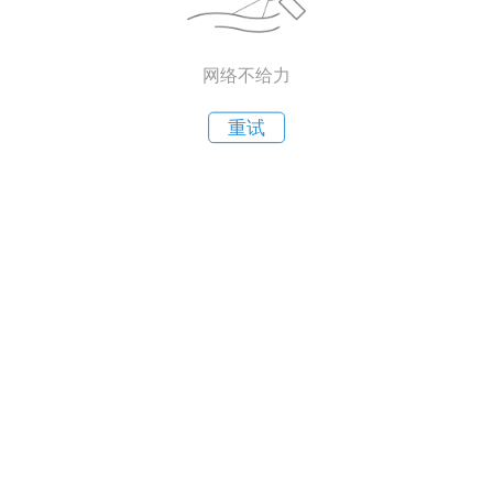
网络不给力
重试