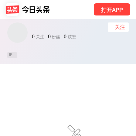
打开APP
+ 关注
0
0
0
关注
粉丝
获赞
IP：