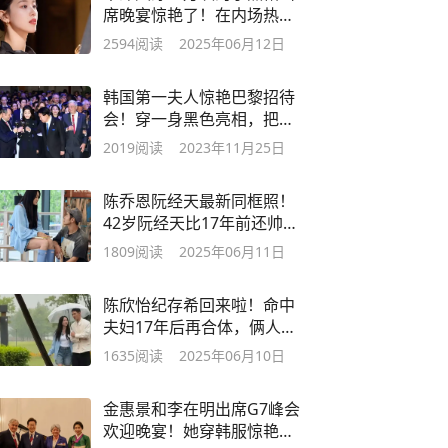
席晚宴惊艳了！在内场热
聊，气场太强
2594
阅读
2025年06月12日
韩国第一夫人惊艳巴黎招待
会！穿一身黑色亮相，把大
家都美到了
2019
阅读
2023年11月25日
陈乔恩阮经天最新同框照！
42岁阮经天比17年前还帅，
陈乔恩好美
1809
阅读
2025年06月11日
陈欣怡纪存希回来啦！命中
夫妇17年后再合体，俩人手
挽手好幸福
1635
阅读
2025年06月10日
金惠景和李在明出席G7峰会
欢迎晚宴！她穿韩服惊艳，