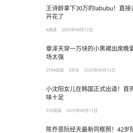
王诗龄拿下30万的labubu！
开花了
6
阅读
2025年06月12日
章泽天穿一万块的小黑裙出席晚
场太强
2594
阅读
3
评论
2025年06月12日
小沈阳女儿在韩国正式出道！首
味十足
535
阅读
2025年06月11日
陈乔恩阮经天最新同框照！42岁