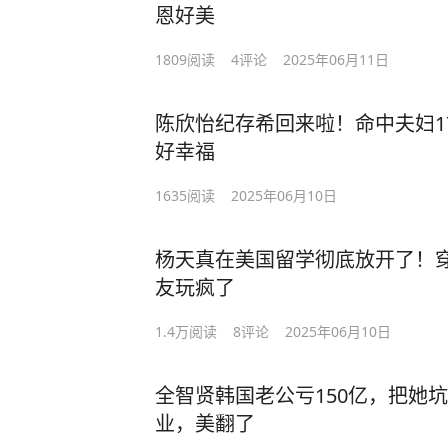
恩好美
1809
阅读
4
评论
2025年06月11日
陈欣怡纪存希回来啦！命中夫妇1
好幸福
1635
阅读
2025年06月10日
杨天真在美国留学彻底放开了！
友玩疯了
1.4万
阅读
8
评论
2025年06月10日
全智贤韩国老公亏150亿，把她
业，美翻了