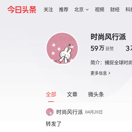
关注
推荐
北京
视频
财经
科
时尚风行派
59
3
万
获赞
简介：
捕捉全球时
更多信息
全部
文章
微头条
时尚风行派
04月20日
转发了