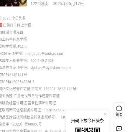
脸比金建希老
1224
阅读
2025年06月17日
©
2026
今日头条
扫黄打非网上举报
网络谣言曝光台
网上有害信息举报
侵权举报受理公示
MCN 专项举报：mcnjubao@toutiao.com
未成年人相关举报：400-140-2108
算法推荐专项举报：sfjubao@bytedance.com
京ICP证140141号
京ICP备12025439号-3
网络文化经营许可证 京网文〔2023〕3628-111号
营业执照
广播电视节目制作经营许可证
出版物经营许可证
营业性演出许可证
互联网新闻信息服务许可证 11220190002
首页
药品医疗器械网络信息服务备案编号：（京）网药械信
扫码下载今日头条
息备字（2023）第00006号
互联网宗教信息服务许可证：京（2025）0000021