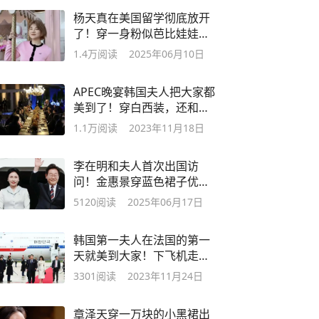
杨天真在美国留学彻底放开
了！穿一身粉似芭比娃娃，
和好友玩疯了
1.4万
阅读
2025年06月10日
APEC晚宴韩国夫人把大家都
美到了！穿白西装，还和越
南夫人合影了
1.1万
阅读
2023年11月18日
李在明和夫人首次出国访
问！金惠景穿蓝色裙子优
雅，比金建希大气
5120
阅读
2025年06月17日
韩国第一夫人在法国的第一
天就美到大家！下飞机走红
毯，太惊艳
3301
阅读
2023年11月24日
章泽天穿一万块的小黑裙出