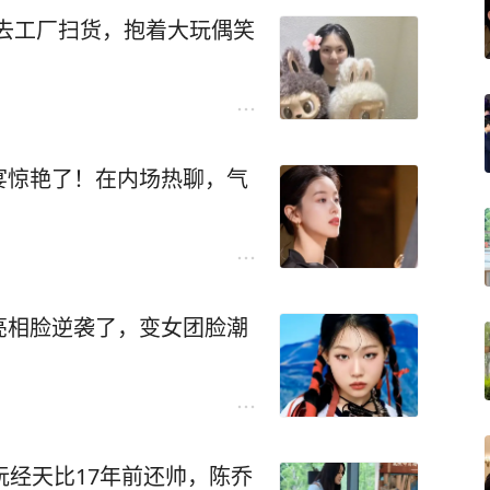
直接去工厂扫货，抱着大玩偶笑
宴惊艳了！在内场热聊，气
亮相脸逆袭了，变女团脸潮
阮经天比17年前还帅，陈乔