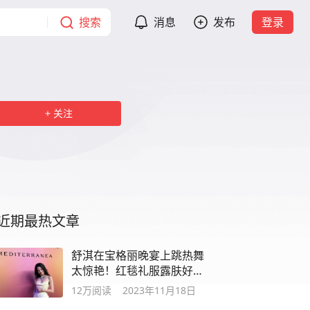
搜索
消息
发布
登录
关注
近期最热文章
舒淇在宝格丽晚宴上跳热舞
太惊艳！红毯礼服露肤好多
啊，胆子真大
12万
阅读
2023年11月18日