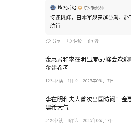
烽火前站
航空摄影师
接连挑衅，日本军舰穿越台海，赴
航行
分享
评论
赞
金惠景和李在明出席G7峰会欢迎
金建希老
1224
阅读
1
评论
2025年06月17日
李在明和夫人首次出国访问！金
建希大气
5120
阅读
3
评论
2025年06月17日