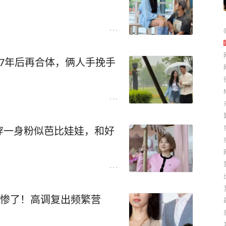
7年后再合体，俩人手挽手
穿一身粉似芭比娃娃，和好
坑惨了！高调复出频繁营