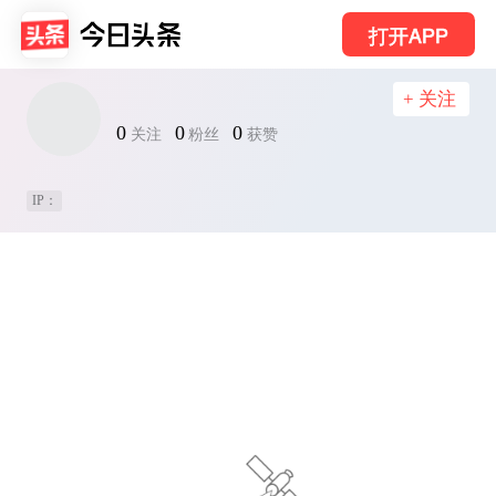
打开APP
+ 关注
0
0
0
关注
粉丝
获赞
IP：