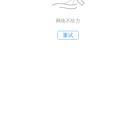
网络不给力
重试