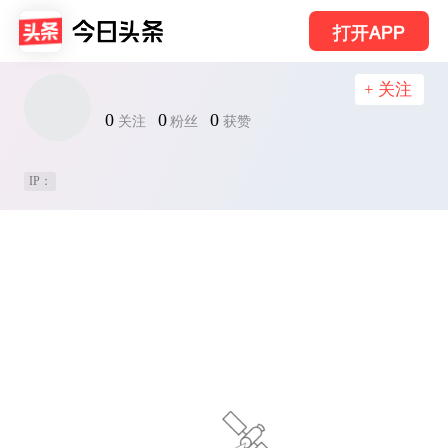
打开APP
+ 关注
0
0
0
关注
粉丝
获赞
IP：