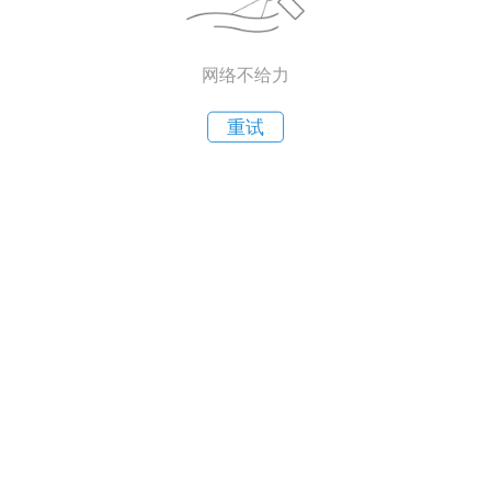
网络不给力
重试