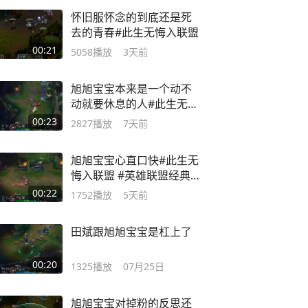
怀旧服怀念的到底还是死
去的青春#此生无悔入联盟
00:21
5058
播放
3天前
旭旭宝宝本来是一个动不
动就要休息的人#此生无悔
入联盟
00:23
2827
播放
7天前
旭旭宝宝心直口快#此生无
悔入联盟 #英雄联盟经典模
式
00:22
1752
播放
5天前
田斌跟旭旭宝宝是杠上了
00:20
1325
播放
07月25日
旭旭宝宝对掉粉的反思还