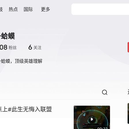
技
热点
国际
更多
一蛤蟆
08
6
粉丝
关注
一蛤蟆，顶级英雄理解
点上#此生无悔入联盟
00:22