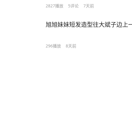
2827
播放
5
评论
7天前
旭旭妹妹短发造型往大斌子边上
296
播放
8天前