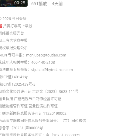
雄联盟经典模式
00:28
651
播放
4天前
©
2026
今日头条
扫黄打非网上举报
网络谣言曝光台
网上有害信息举报
侵权举报受理公示
MCN 专项举报：mcnjubao@toutiao.com
未成年人相关举报：400-140-2108
算法推荐专项举报：sfjubao@bytedance.com
京ICP证140141号
京ICP备12025439号-3
网络文化经营许可证 京网文〔2023〕3628-111号
营业执照
广播电视节目制作经营许可证
出版物经营许可证
营业性演出许可证
互联网新闻信息服务许可证 11220190002
药品医疗器械网络信息服务备案编号：（京）网药械信
息备字（2023）第00006号
互联网宗教信息服务许可证：京（2025）0000021