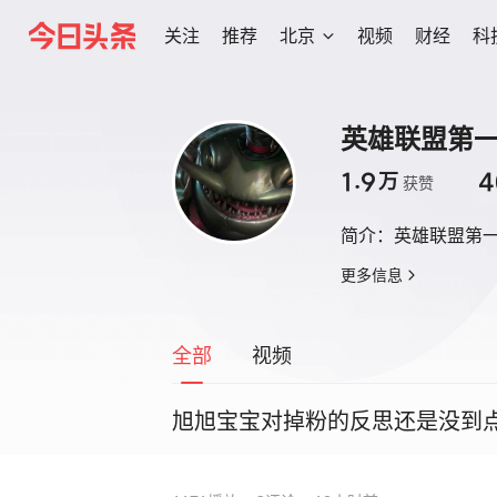
关注
推荐
北京
视频
财经
科
英雄联盟第
1.9
4
万
获赞
简介：
英雄联盟第
更多信息
全部
视频
旭旭宝宝对掉粉的反思还是没到