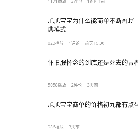
1171
播放
3
评论
18小时前
旭旭宝宝为什么能商单不断#此生
典模式
823
播放
1
评论
前天16:30
怀旧服怀念的到底还是死去的青
5058
播放
2
评论
3天前
旭旭宝宝商单的价格初九都有点
986
播放
3天前