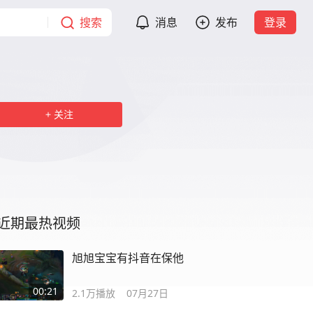
搜索
消息
发布
登录
关注
近期最热视频
旭旭宝宝有抖音在保他
00:21
2.1万
播放
07月27日