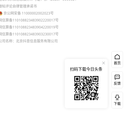
跟帖评论自律管理承诺书
京公网安备 11000002002023号
网信算备110108823483902220017号
网信算备110108823483904220019号
网信算备110108823483903230017号
公司名称：北京抖音信息服务有限公司
首页
扫码下载今日头条
反馈
下载