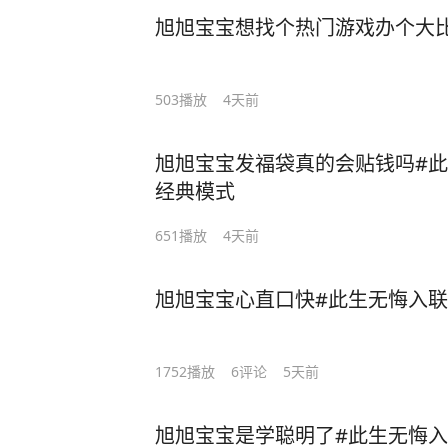
旭旭宝宝想找个热门游戏办个大
503
播放
4天前
旭旭宝宝发福袋真的会贴钱吗#此
经典模式
651
播放
4天前
旭旭宝宝心直口快#此生无悔入联
1752
播放
6
评论
5天前
旭旭宝宝是学聪明了#此生无悔入