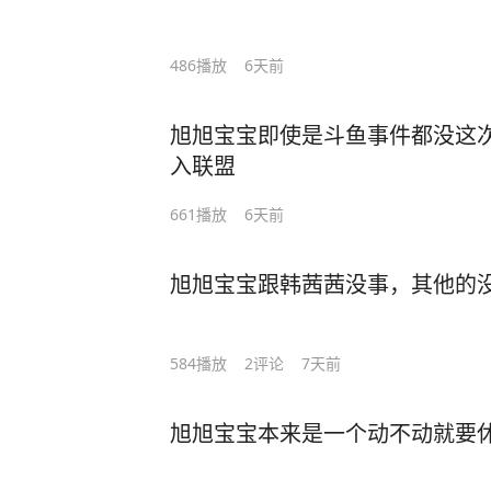
486
播放
6天前
旭旭宝宝即使是斗鱼事件都没这
入联盟
661
播放
6天前
旭旭宝宝跟韩茜茜没事，其他的
584
播放
2
评论
7天前
旭旭宝宝本来是一个动不动就要