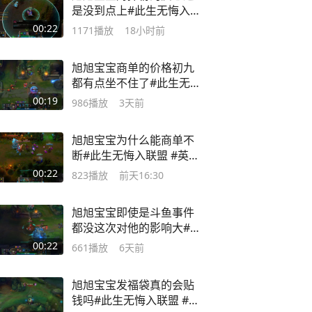
是没到点上#此生无悔入联
盟
00:22
1171
播放
18小时前
旭旭宝宝商单的价格初九
都有点坐不住了#此生无悔
入联盟
00:19
986
播放
3天前
旭旭宝宝为什么能商单不
断#此生无悔入联盟 #英雄
联盟经典模式
00:22
823
播放
前天16:30
旭旭宝宝即使是斗鱼事件
都没这次对他的影响大#此
生无悔入联盟
00:22
661
播放
6天前
旭旭宝宝发福袋真的会贴
钱吗#此生无悔入联盟 #英