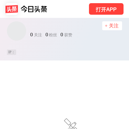
打开APP
+ 关注
0
0
0
关注
粉丝
获赞
IP：