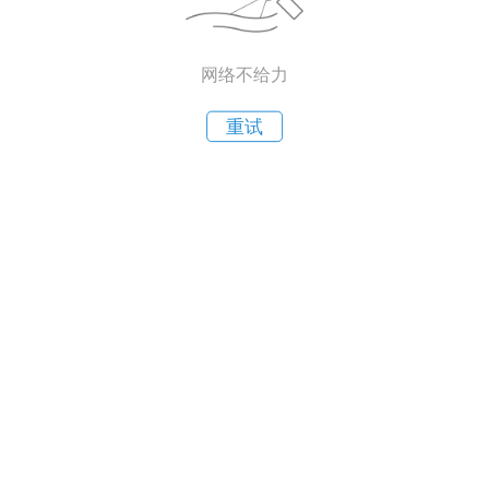
网络不给力
重试