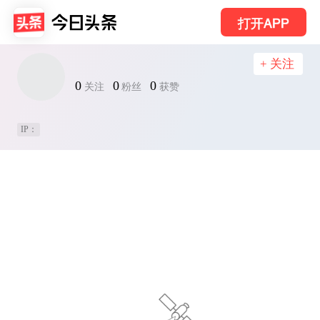
打开APP
+ 关注
0
0
0
关注
粉丝
获赞
IP：