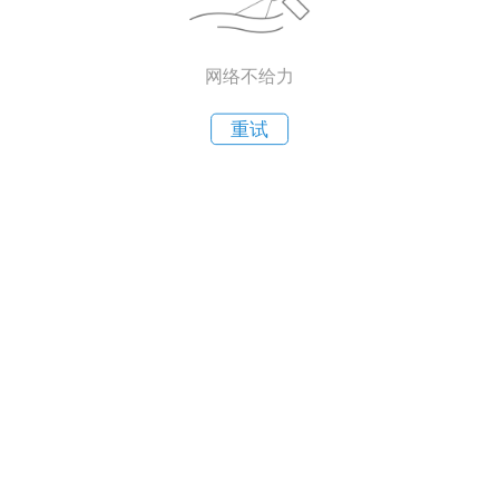
网络不给力
重试