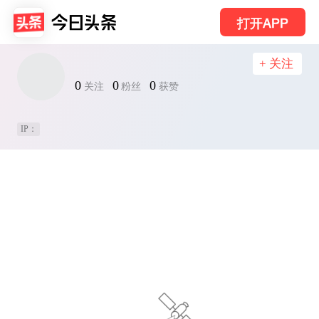
打开APP
+ 关注
0
0
0
关注
粉丝
获赞
IP：