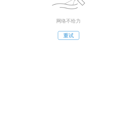
网络不给力
重试