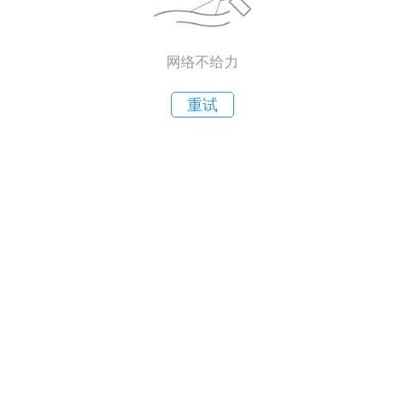
网络不给力
重试