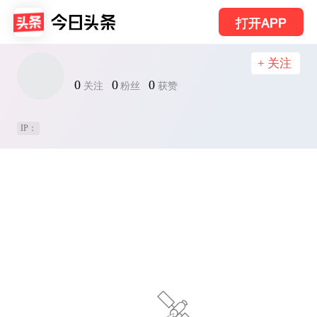
打开APP
+ 关注
0
0
0
关注
粉丝
获赞
IP：