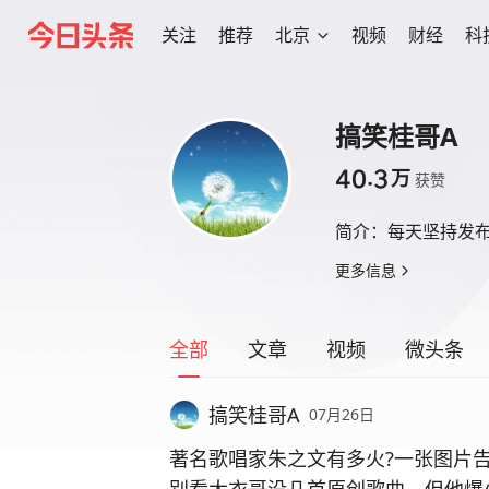
关注
推荐
北京
视频
财经
科
搞笑桂哥A
40.3
万
获赞
简介：
每天坚持发
更多信息
全部
文章
视频
微头条
搞笑桂哥A
07月26日
著名歌唱家朱之文有多火?一张图片