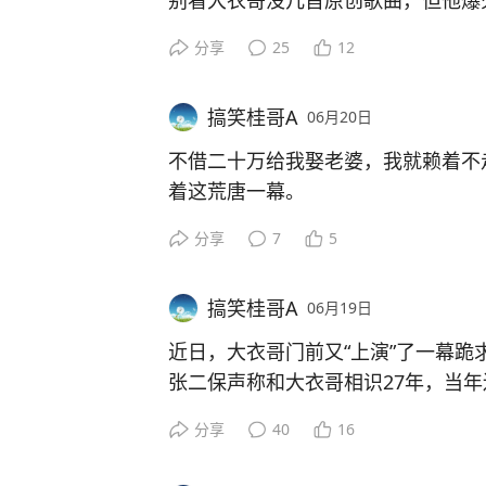
别看大衣哥没几首原创歌曲，但他爆
场就得多位保安随时护卫，你看他的
分享
25
12
少粉丝举着手机拍照，希望能拍到家
有现场粉丝表示，为了能看到大衣哥
搞笑桂哥A
06月20日
着了。大衣哥也是毫无歌唱家的架子
好。不过由于人太多，大衣哥不得不
不借二十万给我娶老婆，我就赖着不
现场。
着这荒唐一幕。
大衣哥究竟有什么魅力吸引这么多粉
一位四十好几的中年人搬凳子坐在大
分享
7
5
才走人，要不然就一直坐在这里等大
没有开门回应，该男子更过分了，更
搞笑桂哥A
06月19日
前守着，一副不借钱不罢休的样子。
据了解，像这种来找大衣哥借钱的人
近日，大衣哥门前又“上演”了一幕跪
几个，都是等着大衣哥救济借钱的。
张二保声称和大衣哥相识27年，当
门的。
泥搬过砖。
分享
40
16
有网友表示大衣哥应该积极回应有困
张二保跪在大衣哥大门前表示：自己
你是大衣哥，你会怎么做呢？
#朱之
五十万娶老婆，相信自己有了五十万