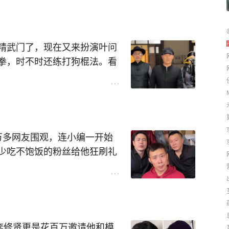
小岳岳、杨坤”等山寨明星，
位数出场费外加一顿猪脚饭才
精武门了，现在又来扮演叶问
拳，时不时还练打狗棍法。看
指导孩子练拳，不少网友猜测
度，自成一派也不是不可能 大
万多网友围观，连小编一开始
少吃不饱饭的粉丝给他狂刷礼
两枣，还不如人家直播半小时
什么心态呢？
在直播间刻意的模仿着张译的
高启强的网红助阵。还真别
李修贤更是花百万邀请他和模