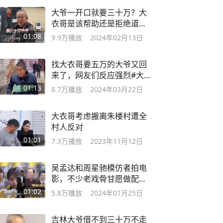
大爷一开口就要三十万？大
衣哥是该帮助还是拒绝道德
绑架呢？
01:08
9.9万
播放
2024年02月13日
找大衣哥要五万的大爷又回
来了，网友们反应强烈#大
衣哥朱之文
01:13
8.7万
播放
2024年03月22日
大衣哥考虑搬离朱楼村遭全
村人反对
01:01
7.3万
播放
2023年11月12日
吴孟达和周星驰模仿者拍电
影，不少老戏骨甘愿做配
角，你愿意看吗
01:02
5.8万
播放
2024年01月25日
吉林大爷借不到三十万不走