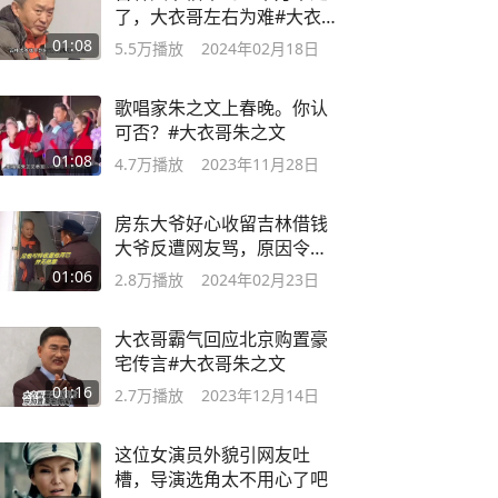
了，大衣哥左右为难#大衣
哥朱之文
01:08
5.5万
播放
2024年02月18日
歌唱家朱之文上春晚。你认
可否？#大衣哥朱之文
01:08
4.7万
播放
2023年11月28日
房东大爷好心收留吉林借钱
大爷反遭网友骂，原因令人
心寒
01:06
2.8万
播放
2024年02月23日
大衣哥霸气回应北京购置豪
宅传言#大衣哥朱之文
01:16
2.7万
播放
2023年12月14日
这位女演员外貌引网友吐
槽，导演选角太不用心了吧