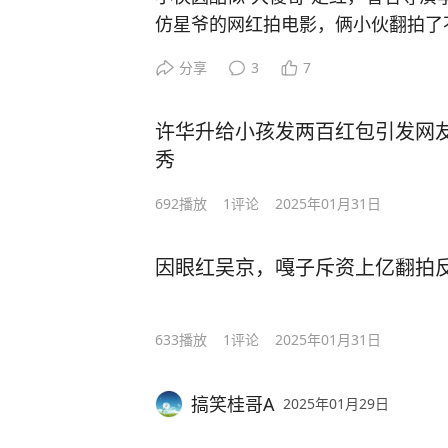
不过小伙子还是有一定的演技功底的
仿星爷的网红拍电影，俩小伙翻拍了
步，还有网友调侃：这是演员张译的
演技获得不少星爷和大傻哥粉丝认可
分享
3
7
不过也有网友认为这构成侵权，大家
邀他拍戏。
“大傻哥”直播时表示：自己经过大导
许华升给小孩发两百红包引发网
望能参演更多电影，以后能代替粉丝心
秀
不少网友表示支持，小伙的侧脸和抽
其是那个模仿星爷的网红，脸型和演
692
播放
1
评论
2025年01月31日
他们俩能代替粉丝心目中的大傻哥和
因眼红吴京，嘎子斥资上亿翻拍
633
播放
1
评论
2025年01月31日
搞笑桂哥A
2025年01月29日
大年初一，歌唱家朱之文给小孩发百