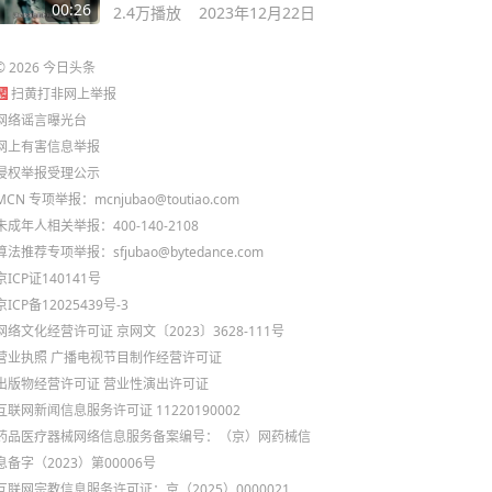
00:26
2.4万
播放
2023年12月22日
©
2026
今日头条
扫黄打非网上举报
网络谣言曝光台
网上有害信息举报
侵权举报受理公示
MCN 专项举报：mcnjubao@toutiao.com
未成年人相关举报：400-140-2108
算法推荐专项举报：sfjubao@bytedance.com
京ICP证140141号
京ICP备12025439号-3
网络文化经营许可证 京网文〔2023〕3628-111号
营业执照
广播电视节目制作经营许可证
出版物经营许可证
营业性演出许可证
互联网新闻信息服务许可证 11220190002
药品医疗器械网络信息服务备案编号：（京）网药械信
息备字（2023）第00006号
互联网宗教信息服务许可证：京（2025）0000021