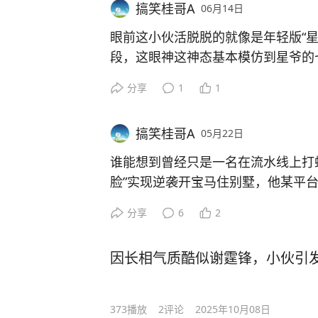
搞笑桂哥A
06月14日
张二保还夸赞大衣哥菩萨心肠是个乐
来说也是小菜一碟。他还对路人表示
眼前这小伙活脱脱的就像是年轻版“星
就长跪不起，希望得到大衣哥的慷慨
段，这眼神这神态基本模仿到星爷的
不少网友表示大衣哥应该借钱给这个
眼”的本事，小伙子一开播就吸引了
分享
1
1
直言大衣哥不应该借钱，正所谓救急
演技和长相可以做周星驰的替身演员
风刮来的。大家对此怎么看呢？
小伙子表示自己是星爷的粉丝，希望
搞笑桂哥A
05月22日
目中新喜剧之王
#周星驰#
谁能想到曾经只是一名在流水线上打
脸”实现逆袭开宝马住别墅，他某平
唱歌让粉丝真假难辨。不少路人争先
分享
6
2
手，能握上手的粉丝脸上都笑开了花
这位靠着模仿小沈阳的小伙来自江西
因长相气质酷似谢霆锋，小伙引
万粉丝的超级网红，深圳某知名企业
年庆，老总和员工鼓掌欢迎，这位“小
的走上红地毯，那神态那模样像极了
373
播放
2
评论
2025年10月08日