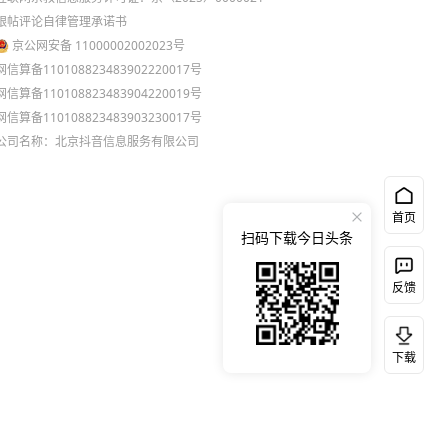
跟帖评论自律管理承诺书
京公网安备 11000002002023号
网信算备110108823483902220017号
网信算备110108823483904220019号
网信算备110108823483903230017号
公司名称：北京抖音信息服务有限公司
首页
扫码下载今日头条
反馈
下载