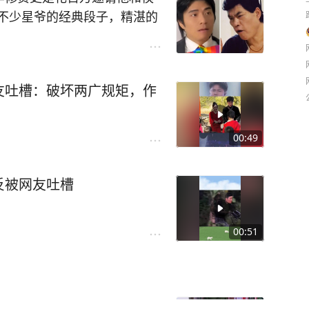
，模仿张译的片段简直是神同
不少星爷的经典段子，精湛的
胞弟吗？
。难怪李修贤大导演会花巨资
觉得呢？
#娱乐自媒#
演指点，演技有很大提升，希
友吐槽：破坏两广规矩，作
目中的“大傻哥”。
雪茄的表情太像大傻哥了，尤
技已经接近星爷七八分了。
00:49
星爷吗？
#星爷#
#大傻哥#
反被网友吐槽
00:51
元红包却被网友嘲：太小气，