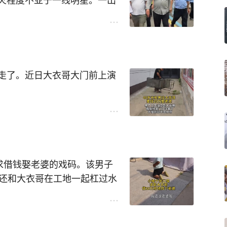
火程度不亚于一线明星。一出
商务车都被围得水泄不通，不
喻户晓的大明星。
，凌晨三点四就在活动现场等
，一下车就冲着粉丝挥挥手问
在众多保安的簇拥下走进活动
走了。近日大衣哥大门前上演
丝呢？
#朱之文#
衣哥门前，扬言要借到二十万
衣哥借为止。可是朱之文一直
是直接搬来睡椅躺在大衣哥门
有不少，有时候门外都排队好
求借钱娶老婆的戏码。该男子
有的借不到还恼羞成怒砸门踢
年还和大衣哥在工地一起杠过水
难的求助人员能帮就帮。如果
已经三十好几，想找大衣哥借
文#
就能娶上一个漂亮老婆。