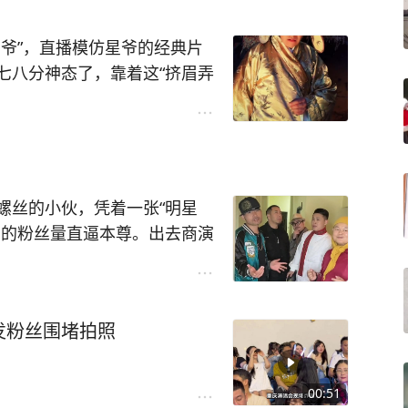
于助人的歌唱家，五十万对他
，如果大衣哥不借钱给他，他
爷”，直播模仿星爷的经典片
解囊。
七八分神态了，靠着这“挤眉弄
相识了27年的哥们。也有网友
很多粉丝在线观看，纷纷表示这
不救穷，大衣哥的钱也不是大
了。
有一天能演喜剧，成为大家心
螺丝的小伙，凭着一张“明星
台的粉丝量直逼本尊。出去商演
恐后的拿着手机要跟他合影握
。
上饶，如今已经是一位七百多
发粉丝围堵拍照
家更加巨资邀请他出席公司周
沈阳”从豪车下来，一蹦一跳
本尊，难怪这么多粉丝会误以
00:51