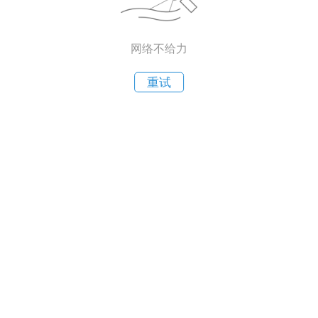
网络不给力
重试