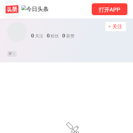
打开APP
+ 关注
0
0
0
关注
粉丝
获赞
IP：