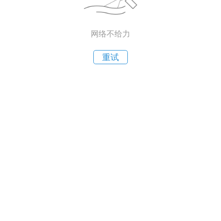
网络不给力
重试