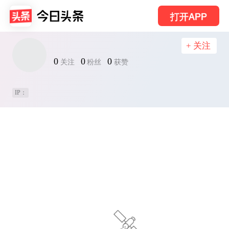
打开APP
+ 关注
0
0
0
关注
粉丝
获赞
IP：