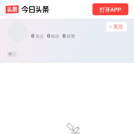
打开APP
+ 关注
0
0
0
关注
粉丝
获赞
IP：