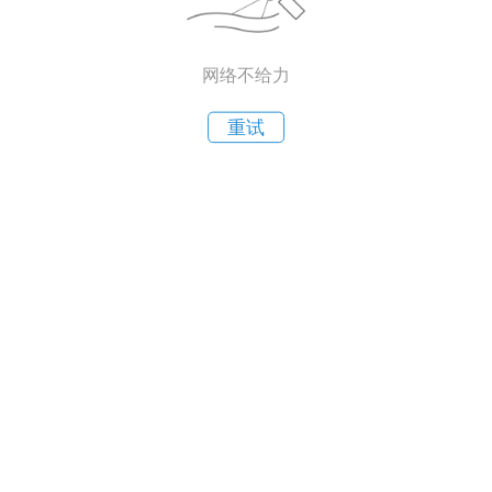
网络不给力
重试