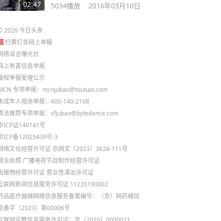
02:47
5034
播放
2016年03月10日
©
2026
今日头条
扫黄打非网上举报
网络谣言曝光台
网上有害信息举报
侵权举报受理公示
MCN 专项举报：mcnjubao@toutiao.com
未成年人相关举报：400-140-2108
算法推荐专项举报：sfjubao@bytedance.com
京ICP证140141号
京ICP备12025439号-3
网络文化经营许可证 京网文〔2023〕3628-111号
营业执照
广播电视节目制作经营许可证
出版物经营许可证
营业性演出许可证
互联网新闻信息服务许可证 11220190002
药品医疗器械网络信息服务备案编号：（京）网药械信
息备字（2023）第00006号
互联网宗教信息服务许可证：京（2025）0000021