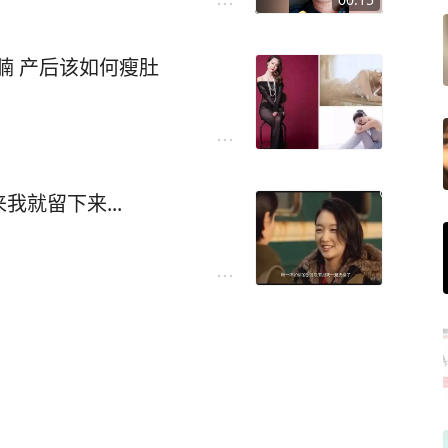
腩 产后该如何瘦肚
就留下来...