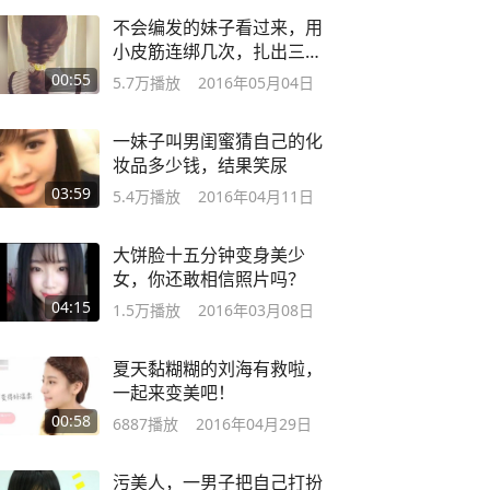
不会编发的妹子看过来，用
小皮筋连绑几次，扎出三股
编发效果！
00:55
5.7万
播放
2016年05月04日
一妹子叫男闺蜜猜自己的化
妆品多少钱，结果笑尿
03:59
5.4万
播放
2016年04月11日
大饼脸十五分钟变身美少
女，你还敢相信照片吗？
04:15
1.5万
播放
2016年03月08日
夏天黏糊糊的刘海有救啦，
一起来变美吧！
00:58
6887
播放
2016年04月29日
污美人，一男子把自己打扮