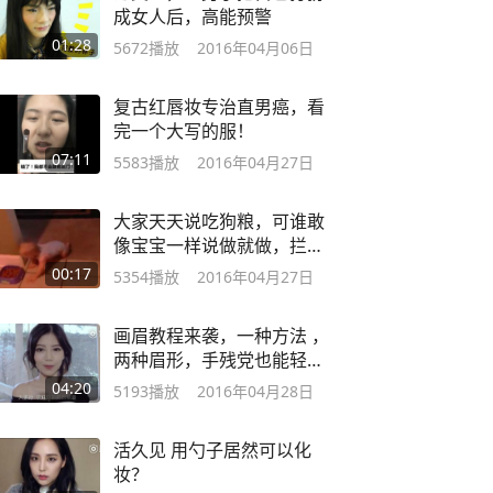
成女人后，高能预警
01:28
5672
播放
2016年04月06日
复古红唇妆专治直男癌，看
完一个大写的服！
07:11
5583
播放
2016年04月27日
大家天天说吃狗粮，可谁敢
像宝宝一样说做就做，拦都
拦不住
00:17
5354
播放
2016年04月27日
画眉教程来袭，一种方法 ，
两种眉形，手残党也能轻松
搞定！
04:20
5193
播放
2016年04月28日
活久见 用勺子居然可以化
妆？