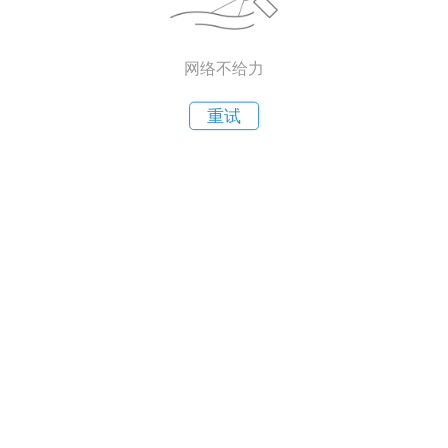
网络不给力
重试