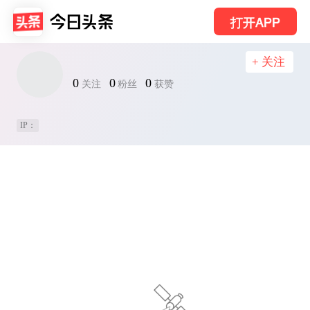
打开APP
+ 关注
0
0
0
关注
粉丝
获赞
IP：