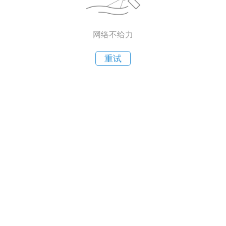
网络不给力
重试