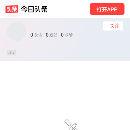
打开APP
+ 关注
0
0
0
关注
粉丝
获赞
IP：