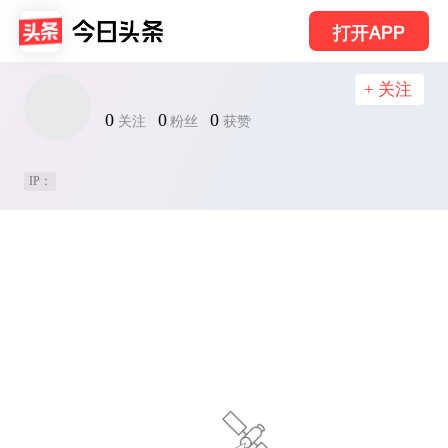
打开APP
+ 关注
0
0
0
关注
粉丝
获赞
IP：