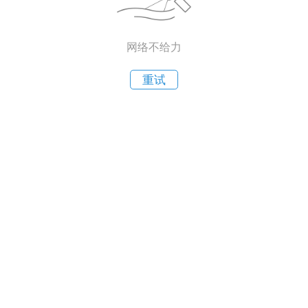
网络不给力
重试