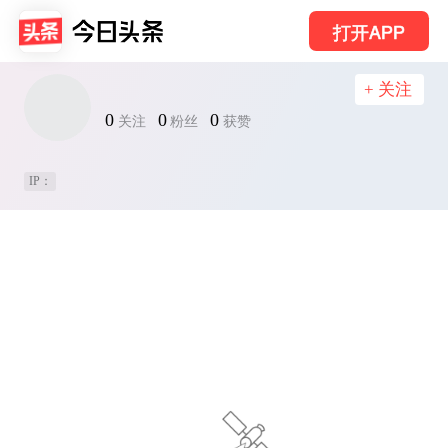
打开APP
+ 关注
0
0
0
关注
粉丝
获赞
IP：