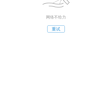
网络不给力
重试