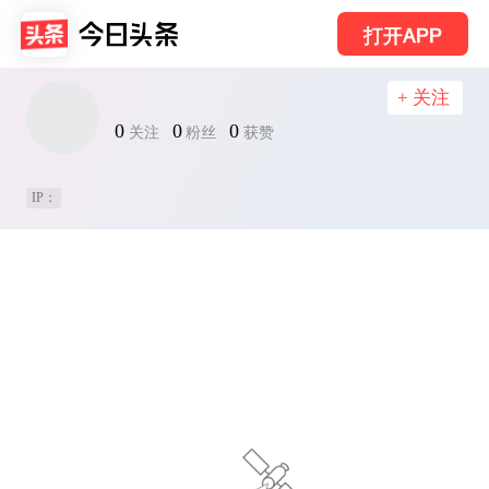
打开APP
+ 关注
0
0
0
关注
粉丝
获赞
IP：