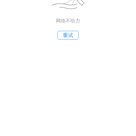
网络不给力
重试