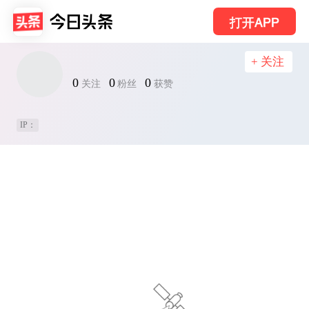
打开APP
+ 关注
0
0
0
关注
粉丝
获赞
IP：