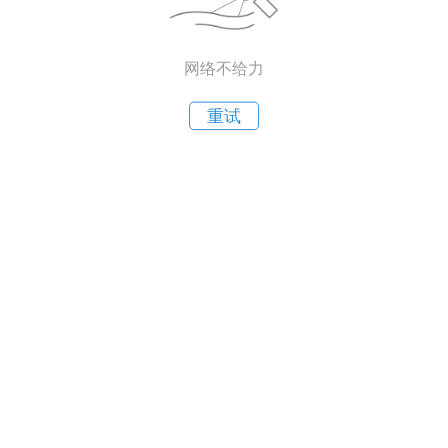
网络不给力
重试