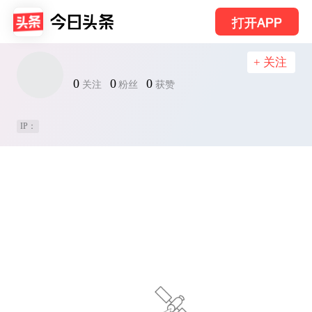
打开APP
+ 关注
0
0
0
关注
粉丝
获赞
IP：