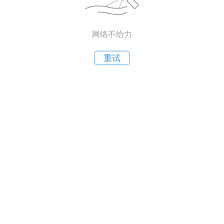
网络不给力
重试