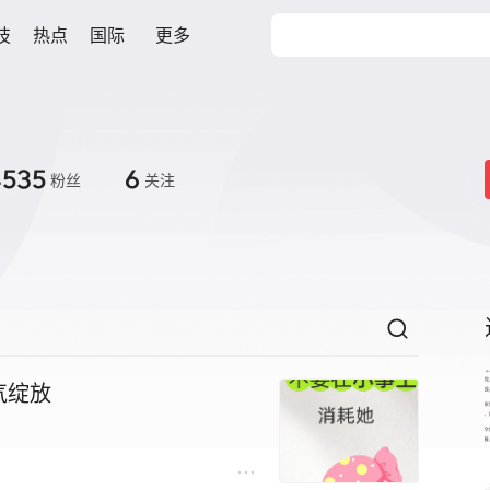
技
热点
国际
更多
4535
6
粉丝
关注
气绽放