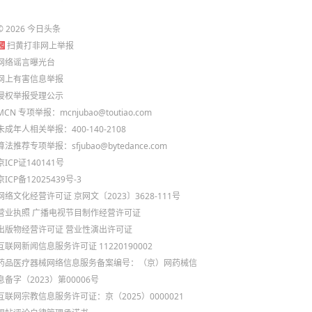
©
2026
今日头条
扫黄打非网上举报
网络谣言曝光台
网上有害信息举报
侵权举报受理公示
MCN 专项举报：mcnjubao@toutiao.com
未成年人相关举报：400-140-2108
算法推荐专项举报：sfjubao@bytedance.com
京ICP证140141号
京ICP备12025439号-3
网络文化经营许可证 京网文〔2023〕3628-111号
营业执照
广播电视节目制作经营许可证
出版物经营许可证
营业性演出许可证
互联网新闻信息服务许可证 11220190002
药品医疗器械网络信息服务备案编号：（京）网药械信
息备字（2023）第00006号
互联网宗教信息服务许可证：京（2025）0000021