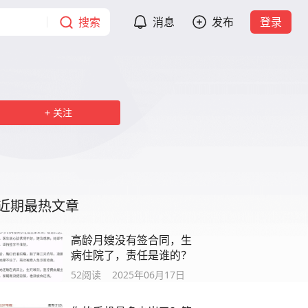
搜索
消息
发布
登录
关注
近期最热文章
高龄月嫂没有签合同，生
病住院了，责任是谁的？
52
阅读
2025年06月17日