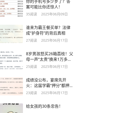
你的手机号多少岁了？答
案可能比你还惊人！
35
阅读
2025年06月09日
谁来为霸王餐买单？法律
成“护身符”的背后真相
27
阅读
2025年06月17日
8岁男孩怒买26箱荔枝！父
母一声“太贵”换来1万多元
的“报复”
25
阅读
2025年06月17日
成绩没公布，宴席先开
火：这届学霸“押分”都押到
饭桌上了？
23
阅读
2025年06月17日
给女孩的30条忠告！