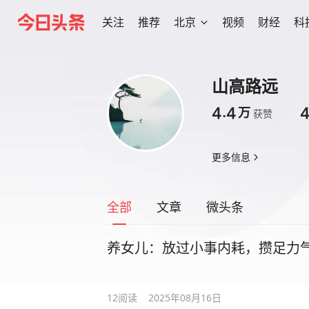
关注
推荐
北京
视频
财经
科
山高路远
4.4
万
获赞
更多信息
全部
文章
微头条
养女儿：放过小事内耗，攒足力
12
阅读
2025年08月16日