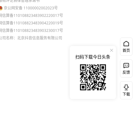
跟帖评论自律管理承诺书
京公网安备 11000002002023号
网信算备110108823483902220017号
网信算备110108823483904220019号
网信算备110108823483903230017号
公司名称：北京抖音信息服务有限公司
首页
扫码下载今日头条
反馈
下载