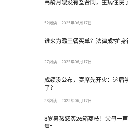
高龄月嫂没有签合同，生病住院
52
阅读
2025年06月17日
谁来为霸王餐买单？法律成“护身
27
阅读
2025年06月17日
成绩没公布，宴席先开火：这届学
了？
23
阅读
2025年06月17日
8岁男孩怒买26箱荔枝！父母一声
复”