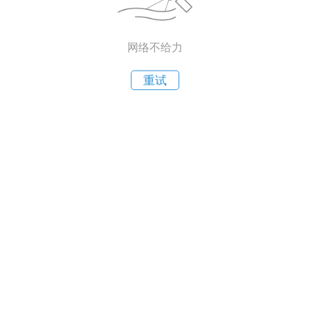
网络不给力
重试