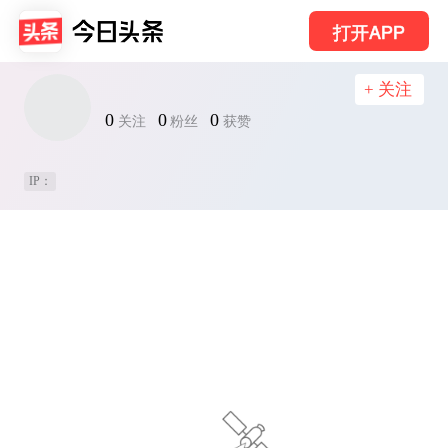
打开APP
+ 关注
0
0
0
关注
粉丝
获赞
IP：