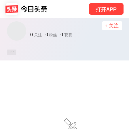
打开APP
+ 关注
0
0
0
关注
粉丝
获赞
IP：