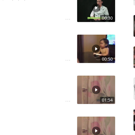
00:30
00:50
01:54