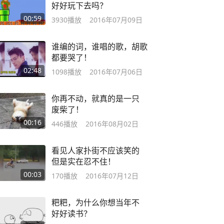
好好玩下去吗？
00:59
3930
播放
2016年07月09日
谁编的词，谁唱的歌，胡歌
都要哭了！
02:48
1098
播放
2016年07月06日
你再不动，就真的是一只
废柴了！
00:16
446
播放
2016年08月02日
看见人家扑街不应该笑的
但是实在忍不住！
00:03
170
播放
2016年07月12日
粑粑，为什么你想当年不
好好读书？