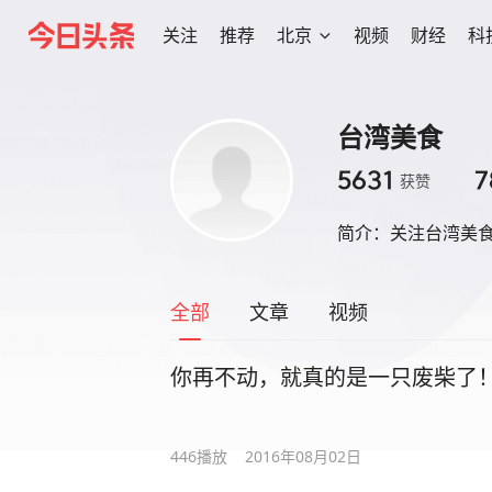
关注
推荐
北京
视频
财经
科
台湾美食
5631
7
获赞
简介：
关注台湾美
全部
文章
视频
你再不动，就真的是一只废柴了
446
播放
2016年08月02日