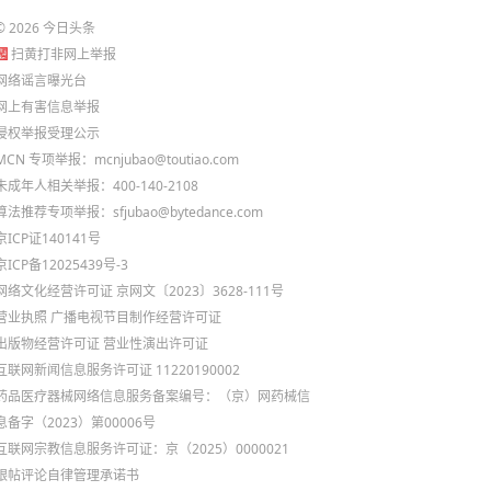
©
2026
今日头条
扫黄打非网上举报
网络谣言曝光台
网上有害信息举报
侵权举报受理公示
MCN 专项举报：mcnjubao@toutiao.com
未成年人相关举报：400-140-2108
算法推荐专项举报：sfjubao@bytedance.com
京ICP证140141号
京ICP备12025439号-3
网络文化经营许可证 京网文〔2023〕3628-111号
营业执照
广播电视节目制作经营许可证
出版物经营许可证
营业性演出许可证
互联网新闻信息服务许可证 11220190002
药品医疗器械网络信息服务备案编号：（京）网药械信
息备字（2023）第00006号
互联网宗教信息服务许可证：京（2025）0000021
跟帖评论自律管理承诺书