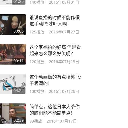
01:25
140
播放
2016年08月01日
谁说直播的时候不能作假
这手动PS才吓人啊！
00:06
129
播放
2016年07月27日
这全家福拍的好痛 但是看
起来怎么那么好笑呢？
00:11
120
播放
2016年07月13日
这个动画做的有点搞笑 段
子满满的！
04:22
100
播放
2016年07月26日
简单点，这位日本大爷你
的脑洞能不能简单点！
02:39
99
播放
2016年07月17日