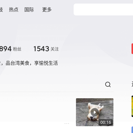
技
热点
国际
更多
894
1543
粉丝
关注
食，品台湾美食，享愉悦生活
！
00:16