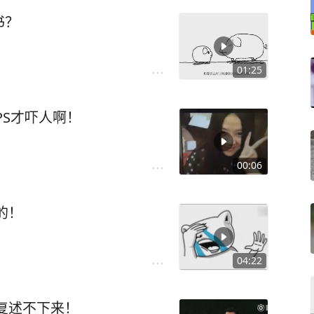
书？
01:25
PS才吓人啊！
00:06
的！
04:22
复述不下来！