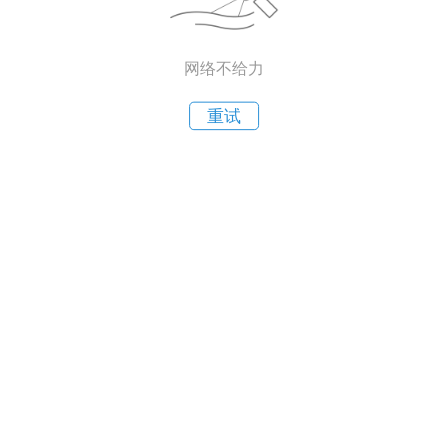
网络不给力
重试