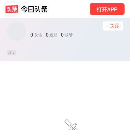
打开APP
+ 关注
0
0
0
关注
粉丝
获赞
IP：