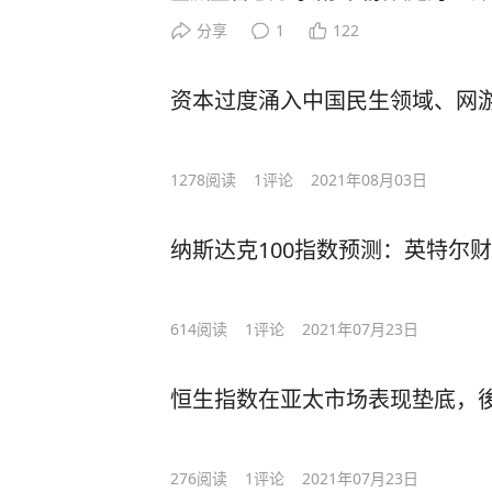
很好听，但没啥用。企业越来越头部
分享
1
122
人的境遇是停滞的、甚至是下降的。这
出了适应收缩型生活，务实一点，放
资本过度涌入中国民生领域、网游
1278
阅读
1
评论
2021年08月03日
纳斯达克100指数预测：英特尔
614
阅读
1
评论
2021年07月23日
恒生指数在亚太市场表现垫底，
276
阅读
1
评论
2021年07月23日