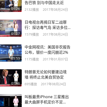
告巴铁 别与中国走太近
01:26
2132
播放
2017年08月24日
日电视台再揭日军二战罪
行：探访毒气岛 采访多位亲
历者
01:07
1579
播放
2017年08月24日
中金网视讯：美国非农报告
公布，银价一度闪崩近2%
05:53
1175
播放
2017年01月07日
特朗普无论如何要建边境
墙 将终止北美自贸协定
01:46
695
播放
2017年08月24日
叫板最贵iPhone 三星推出
最大曲屏手机定价不足