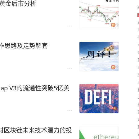
 黄金后市分析
操作思路及走势解套
iswap V3的流通性突破5亿美
对区块链未来技术潜力的投