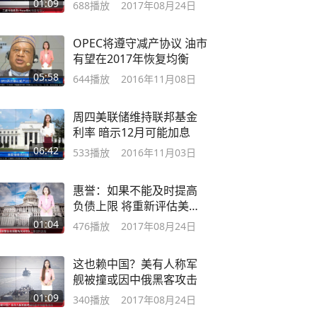
1000美
01:09
688
播放
2017年08月24日
OPEC将遵守减产协议 油市
有望在2017年恢复均衡
05:58
644
播放
2016年11月08日
周四美联储维持联邦基金
利率 暗示12月可能加息
06:42
533
播放
2016年11月03日
惠誉：如果不能及时提高
负债上限 将重新评估美国
AAA评级
01:04
476
播放
2017年08月24日
这也赖中国？美有人称军
舰被撞或因中俄黑客攻击
01:09
340
播放
2017年08月24日