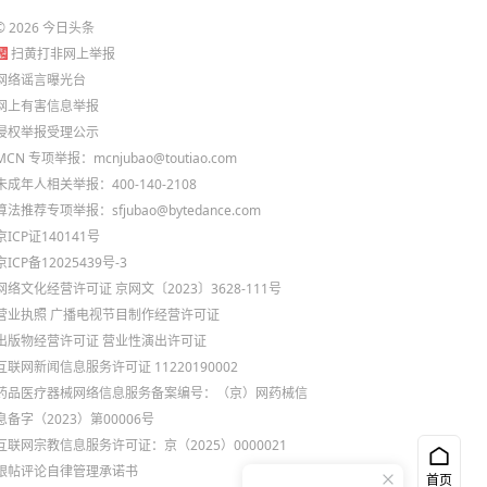
©
2026
今日头条
扫黄打非网上举报
网络谣言曝光台
网上有害信息举报
侵权举报受理公示
MCN 专项举报：mcnjubao@toutiao.com
未成年人相关举报：400-140-2108
算法推荐专项举报：sfjubao@bytedance.com
京ICP证140141号
京ICP备12025439号-3
网络文化经营许可证 京网文〔2023〕3628-111号
营业执照
广播电视节目制作经营许可证
出版物经营许可证
营业性演出许可证
互联网新闻信息服务许可证 11220190002
药品医疗器械网络信息服务备案编号：（京）网药械信
息备字（2023）第00006号
互联网宗教信息服务许可证：京（2025）0000021
跟帖评论自律管理承诺书
首页