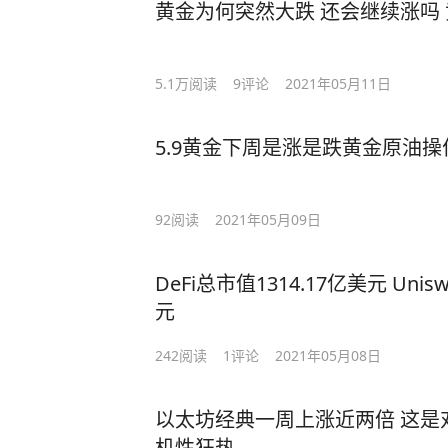
黄金为何突然大跌 还会继续涨吗
5.1万
阅读
9
评论
2021年05月11日
5.9黄金下周是涨是跌黄金原油
92
阅读
2021年05月09日
DeFi总市值1314.17亿美元 Un
元
242
阅读
1
评论
2021年05月08日
以太坊经典一周上涨近两倍 这是
机性狂热