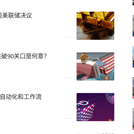
周美联储决议
跌破90关口是何意？
建复杂自动化和工作流