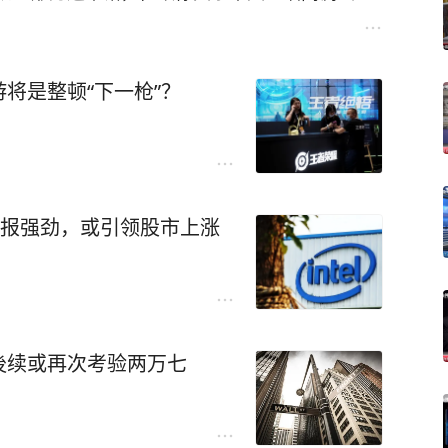
化，社会群体也越来越头部化。很显然，大部分
将对社会管理提出严峻挑战。2020年我们就提
低预期，适应形势，才是王道
将是整顿“下一枪”？
财报强劲，或引领股市上涨
後续或再次考验两万七