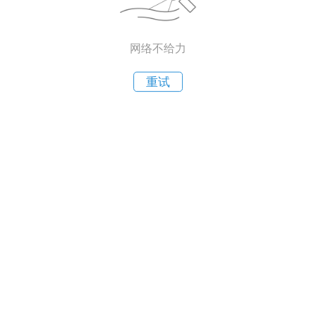
网络不给力
重试