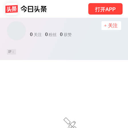
打开APP
+ 关注
0
0
0
关注
粉丝
获赞
IP：