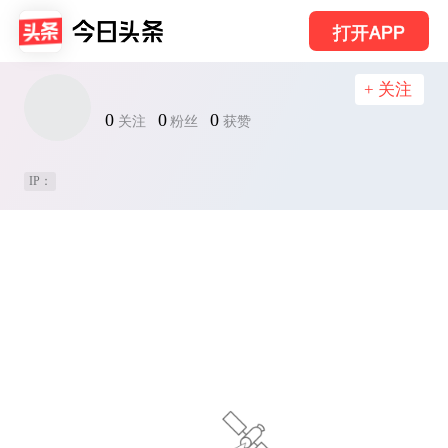
打开APP
+ 关注
0
0
0
关注
粉丝
获赞
IP：