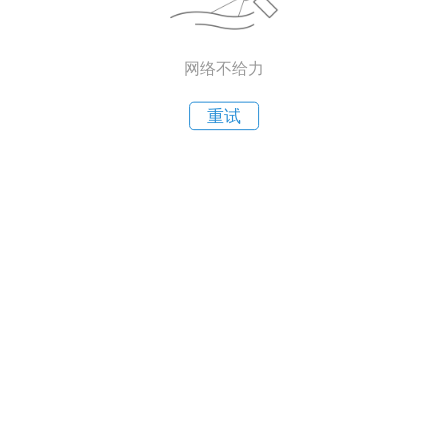
网络不给力
重试