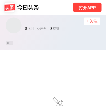
打开APP
+ 关注
0
0
0
关注
粉丝
获赞
IP：