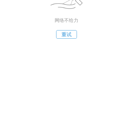
网络不给力
重试