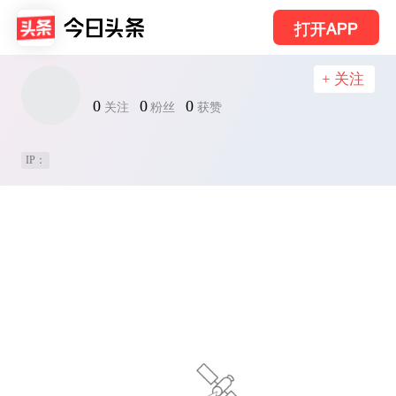
打开APP
+ 关注
0
0
0
关注
粉丝
获赞
IP：