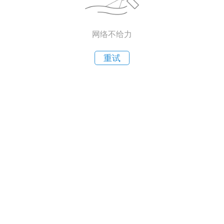
网络不给力
重试