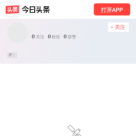
打开APP
+ 关注
0
0
0
关注
粉丝
获赞
IP：