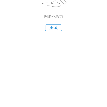
网络不给力
重试