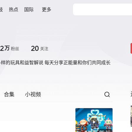
技
热点
国际
更多
.2
20
万
粉丝
关注
各样的玩具和益智解说 每天分享正能量和你们共同成长
合集
小视频
05:19