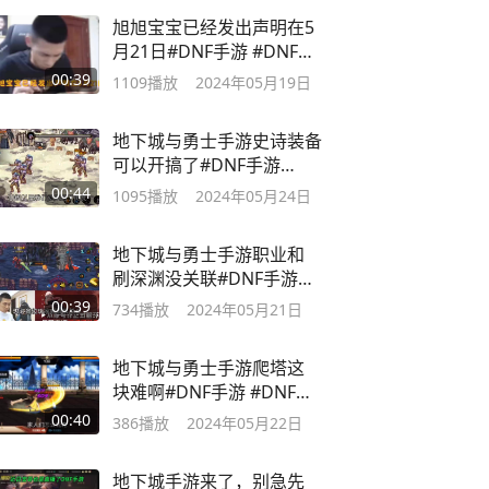
旭旭宝宝已经发出声明在5
月21日#DNF手游 #DNF手
游超强福利
00:39
1109
播放
2024年05月19日
地下城与勇士手游史诗装备
可以开搞了#DNF手游
#DNF手游攻略
00:44
1095
播放
2024年05月24日
地下城与勇士手游职业和
刷深渊没关联#DNF手游今
日上线
00:39
734
播放
2024年05月21日
地下城与勇士手游爬塔这
块难啊#DNF手游 #DNF手
游攻略
00:40
386
播放
2024年05月22日
地下城手游来了，别急先