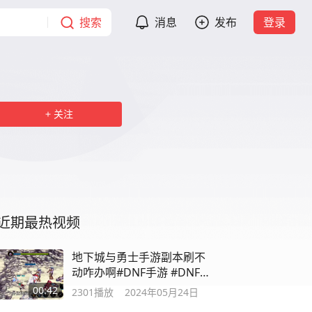
搜索
消息
发布
登录
关注
近期最热视频
地下城与勇士手游副本刷不
动咋办啊#DNF手游 #DNF
手游攻略
00:42
2301
播放
2024年05月24日