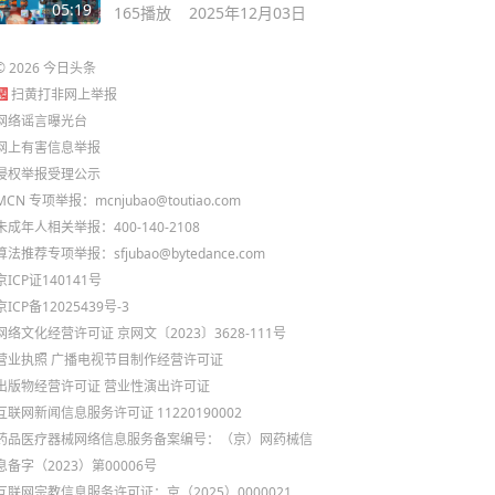
05:19
165
播放
2025年12月03日
©
2026
今日头条
扫黄打非网上举报
网络谣言曝光台
网上有害信息举报
侵权举报受理公示
MCN 专项举报：mcnjubao@toutiao.com
未成年人相关举报：400-140-2108
算法推荐专项举报：sfjubao@bytedance.com
京ICP证140141号
京ICP备12025439号-3
网络文化经营许可证 京网文〔2023〕3628-111号
营业执照
广播电视节目制作经营许可证
出版物经营许可证
营业性演出许可证
互联网新闻信息服务许可证 11220190002
药品医疗器械网络信息服务备案编号：（京）网药械信
息备字（2023）第00006号
互联网宗教信息服务许可证：京（2025）0000021