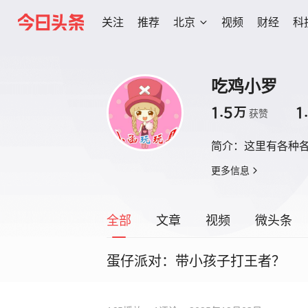
关注
推荐
北京
视频
财经
科
吃鸡小罗
1.5
1
万
获赞
简介：
这里有各种
更多信息
全部
文章
视频
微头条
蛋仔派对：带小孩子打王者？