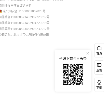
跟帖评论自律管理承诺书
京公网安备 11000002002023号
网信算备110108823483902220017号
网信算备110108823483904220019号
网信算备110108823483903230017号
公司名称：北京抖音信息服务有限公司
首页
扫码下载今日头条
反馈
下载