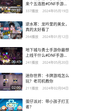
来个五连胜#DNF手游
#DNF手游超强福利
00:37
337
播放
2024年05月19日
逆水寒：龙吟里的美女，
真的太好看了
01:40
264
播放
2024年01月12日
地下城与勇士手游你最想
上线干什么#DNF手游
#DNF手游上线
00:45
241
播放
2024年05月20日
迷你世界：卡牌游戏怎么
玩？老司机教你
02:00
211
播放
2024年02月04日
蛋仔派对：带小孩子打王
者？