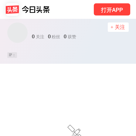
打开APP
+ 关注
0
0
0
关注
粉丝
获赞
IP：