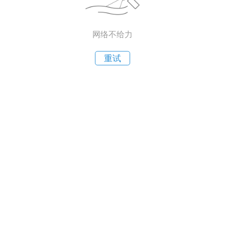
网络不给力
重试