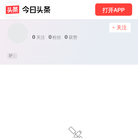
打开APP
+ 关注
0
0
0
关注
粉丝
获赞
IP：