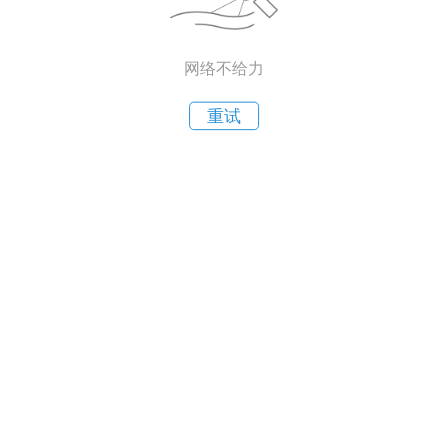
网络不给力
重试