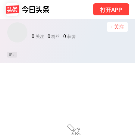
打开APP
+ 关注
0
0
0
关注
粉丝
获赞
IP：